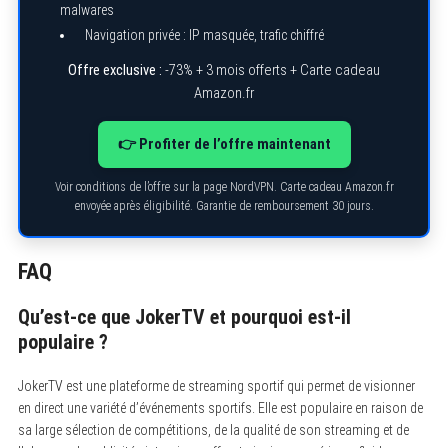
malwares
Navigation privée : IP masquée, trafic chiffré
S
e
a
Offre exclusive :
-73% + 3 mois offerts + Carte cadeau
r
Amazon.fr
c
h
f
👉 Profiter de l’offre maintenant
o
r
:
Voir conditions de l’offre sur la page NordVPN. Carte cadeau Amazon.fr
envoyée après éligibilité. Garantie de remboursement 30 jours.
FAQ
Qu’est-ce que JokerTV et pourquoi est-il
populaire ?
JokerTV est une plateforme de streaming sportif qui permet de visionner
en direct une variété d’événements sportifs. Elle est populaire en raison de
sa large sélection de compétitions, de la qualité de son streaming et de