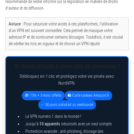
recommandé de rester informé sur la législation en matière de droits
d’auteur et de diffusion.
Astuce :
Pour sécuriser votre accès à ces plateformes, l’utilisation
d’un VPN est souvent conseillée. Cela permet de masquer votre
adresse IP et de contourner certains blocages. Toutefois, il est crucial
de vérifier les lois en vigueur et de choisir un VPN réputé.
🚨 Accès bloqué à votre site de streaming ?
Débloquez en 1 clic et protégez votre vie privée avec
NordVPN.
🎁 -73% + 3 mois offerts
🛍️ Carte cadeau Amazon.fr
✅ 30 jours satisfait ou remboursé
Le VPN numéro 1 dans le monde !
Jusqu’à
10 appareils
sécurisés avec un seul compte
Protection avancée : anti-phishing, blocage des