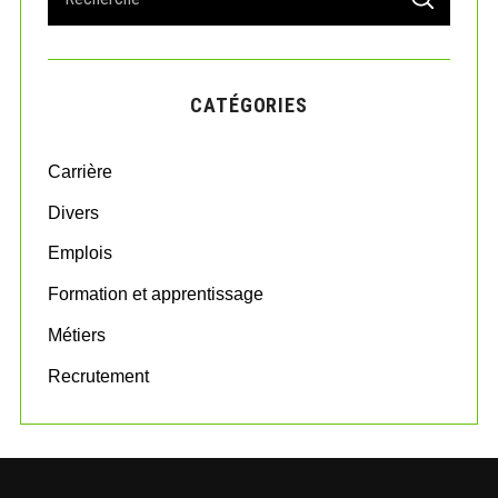
S
e
E
A
a
R
r
C
H
c
CATÉGORIES
h
f
o
Carrière
r
:
Divers
Emplois
Formation et apprentissage
Métiers
Recrutement