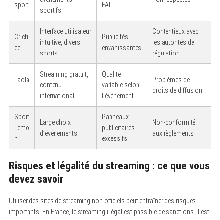
sport
FAI
sportifs
Interface utilisateur
Contentieux avec
Cricfr
Publicités
intuitive, divers
les autorités de
ee
envahissantes
sports
régulation
Streaming gratuit,
Qualité
Laola
Problèmes de
contenu
variable selon
1
droits de diffusion
international
l’événement
Sport
Panneaux
Large choix
Non-conformité
Lemo
publicitaires
d’événements
aux règlements
n
excessifs
Risques et légalité du streaming : ce que vous
devez savoir
Utiliser des sites de streaming non officiels peut entraîner des risques
importants. En France, le streaming illégal est passible de sanctions. Il est