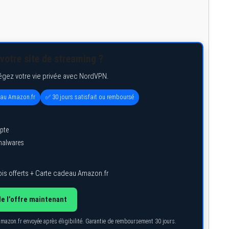
votre site de streaming ?
égez votre vie privée avec NordVPN.
eau Amazon.fr
✅ 30 jours satisfait ou remboursé
pte
 malwares
is offerts + Carte cadeau Amazon.fr
de l’offre maintenant
Amazon.fr envoyée après éligibilité. Garantie de remboursement 30 jours.