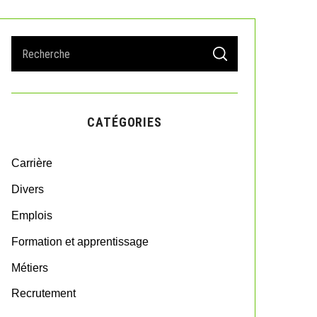
S
S
e
E
A
a
R
r
C
H
c
CATÉGORIES
h
f
o
Carrière
r
:
Divers
Emplois
Formation et apprentissage
Métiers
Recrutement