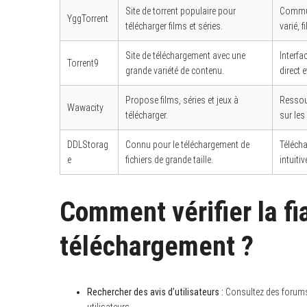
Site de torrent populaire pour
Commun
YggTorrent
télécharger films et séries.
varié, f
Site de téléchargement avec une
Interfa
Torrent9
grande variété de contenu.
direct e
Propose films, séries et jeux à
Ressou
Wawacity
télécharger.
sur les 
DDLStorag
Connu pour le téléchargement de
Télécha
e
fichiers de grande taille.
intuitiv
Comment vérifier la fi
téléchargement ?
Rechercher des avis d’utilisateurs :
Consultez des forums 
utilisateurs.