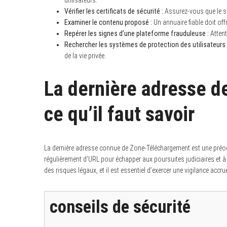
Vérifier les certificats de sécurité :
Assurez-vous que le si
Examiner le contenu proposé :
Un annuaire fiable doit offr
Repérer les signes d’une plateforme frauduleuse :
Attent
Rechercher les systèmes de protection des utilisateurs 
S
de la vie privée.
e
a
r
La dernière adresse 
c
h
f
ce qu’il faut savoir
o
r
:
La dernière adresse connue de Zone-Téléchargement est une préoc
régulièrement d’URL pour échapper aux poursuites judiciaires et 
des risques légaux, et il est essentiel d’exercer une vigilance accru
conseils de sécurité