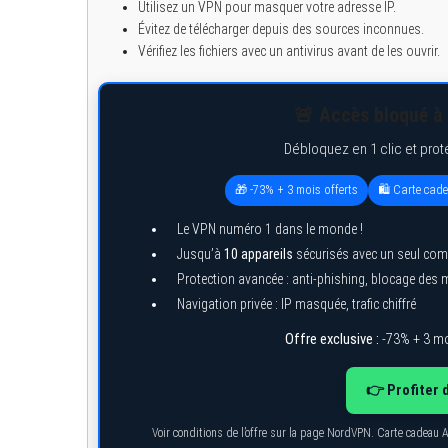
Utilisez un VPN pour masquer votre adresse IP.
Évitez de télécharger depuis des sources inconnues.
Vérifiez les fichiers avec un antivirus avant de les ouvrir.
🚨 Accès bloqué à 
Débloquez en 1 clic et prot
🎁 -73% + 3 mois offerts
🛍️ Carte cad
Le VPN numéro 1 dans le monde !
Jusqu’à
10 appareils
sécurisés avec un seul com
Protection avancée : anti-phishing, blocage des
Navigation privée : IP masquée, trafic chiffré
Offre exclusive :
-73% + 3 mo
👉 Profiter 
Voir conditions de l’offre sur la page NordVPN. Carte cadeau 