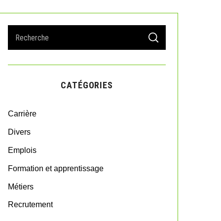
S
S
e
E
A
a
R
r
C
H
c
CATÉGORIES
h
f
o
Carrière
r
:
Divers
Emplois
Formation et apprentissage
Métiers
Recrutement