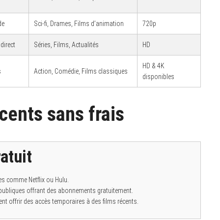
de
Sci-fi, Drames, Films d’animation
720p
direct
Séries, Films, Actualités
HD
HD & 4K
s
Action, Comédie, Films classiques
disponibles
cents sans frais
atuit
es comme Netflix ou Hulu.
s publiques offrant des abonnements gratuitement.
t offrir des accès temporaires à des films récents.