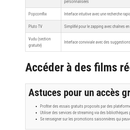
personnalisées
e
a
r
Popcornflix
Interface intuitive avec une recherche rapi
c
h
Pluto TV
Simplifié pour le zapping avec chaînes en 
f
o
r
Vudu (section
:
Interface conviviale avec des suggestion
gratuite)
Accéder à des films ré
Astuces pour un accès gr
Profiter des essais gratuits proposés par des plateform
Utiliser des services de streaming via des bibliothèque
Se renseigner sur les promotions saisonnières qui peuven