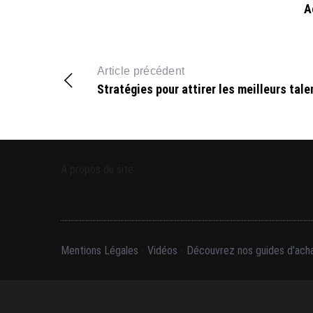
A
Article précédent
Stratégies pour attirer les meilleurs tale
A propos du site
Mentions Légales
-
Vidéos
-
Découvrez nos guides d'acha