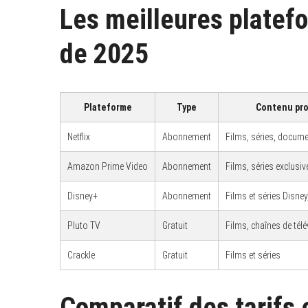
Les meilleures platef
de 2025
Plateforme
Type
Contenu pr
Netflix
Abonnement
Films, séries, docume
Amazon Prime Video
Abonnement
Films, séries exclusiv
Disney+
Abonnement
Films et séries Disney
Pluto TV
Gratuit
Films, chaînes de télé
Crackle
Gratuit
Films et séries
Comparatif des tarifs 
S