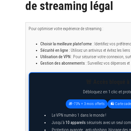
de streaming légal
Pour optimiser votre expérience de streaming :
Choisir la meilleure plateforme :
Identifiez vos préféren
Sécurité en ligne :
Utilisez un antivirus et évitez les lien
Utilisation de VPN :
Pour sécuriser votre connexion, sur
Gestion des abonnements :
Surveillez vos dépenses et
🚨 Accès bloqué à 
Débloquez en 1 clic et prot
🎁 -73% + 3 mois offerts
🛍️ Carte cad
Le VPN numéro 1 dans le monde !
Jusqu’à
10 appareils
sécurisés avec un seul com
Protection avancée : anti-phishing, blocage des