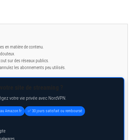
ces en matière de contenu.
s douteux.
tout sur des réseaux publics.
 annulez les abonnements peu utilisés.
votre site de streaming ?
égez votre vie privée avec NordVPN.
eau Amazon.fr
✅ 30 jours satisfait ou remboursé
pte
 malwares