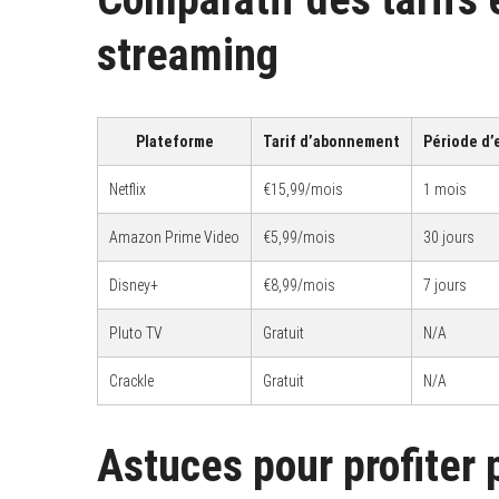
e
a
streaming
r
c
h
f
o
r
Plateforme
Tarif d’abonnement
Période d’
:
Netflix
€15,99/mois
1 mois
Amazon Prime Video
€5,99/mois
30 jours
Disney+
€8,99/mois
7 jours
Pluto TV
Gratuit
N/A
Crackle
Gratuit
N/A
Astuces pour profiter