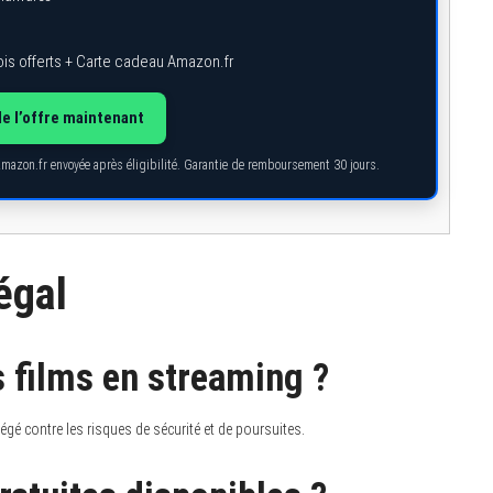
is offerts + Carte cadeau Amazon.fr
de l’offre maintenant
Amazon.fr envoyée après éligibilité. Garantie de remboursement 30 jours.
égal
s films en streaming ?
égé contre les risques de sécurité et de poursuites.