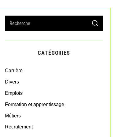
S
S
e
E
A
a
R
r
C
H
c
CATÉGORIES
h
f
o
Carrière
r
:
Divers
Emplois
Formation et apprentissage
Métiers
Recrutement