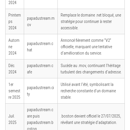
2024
Printem
Remplace le domaine .net bloqué, une
papadustream.m
ps
stratégie pour continuer à rester
ov
2024
accessible.
Autom
Annoncé fièrement comme “V2”
papadustream.c
ne
officielle, marquant une tentative
hat
2024
d’amélioration du service.
Déc.
papadustream.c
Sucède au .mov, continuant l’héritage
2024
afe
turbulent des changements d’adresse.
1er
Utilisé avant l’été, symbolisant la
papadustream.ci
semest
recherche constante d’un domaine
ty
re 2025
stable.
papadustream.c
Juil.
are puis
.boston devient officiel le 27/07/2025,
2025
papadustream.b
révélant une stratégie d’adaptation.
oston