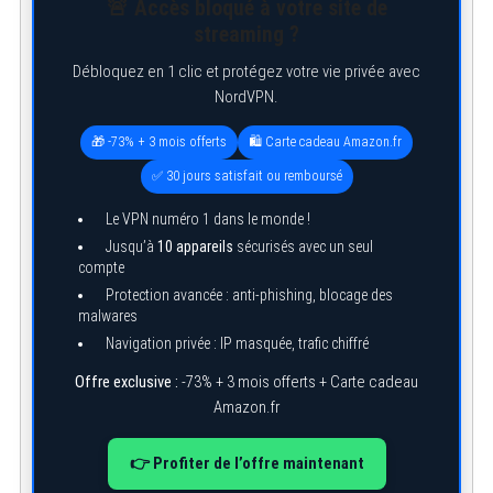
🚨 Accès bloqué à votre site de
streaming ?
Débloquez en 1 clic et protégez votre vie privée avec
NordVPN.
🎁 -73% + 3 mois offerts
🛍️ Carte cadeau Amazon.fr
✅ 30 jours satisfait ou remboursé
Le VPN numéro 1 dans le monde !
Jusqu’à
10 appareils
sécurisés avec un seul
compte
Protection avancée : anti-phishing, blocage des
malwares
Navigation privée : IP masquée, trafic chiffré
Offre exclusive :
-73% + 3 mois offerts + Carte cadeau
Amazon.fr
👉 Profiter de l’offre maintenant