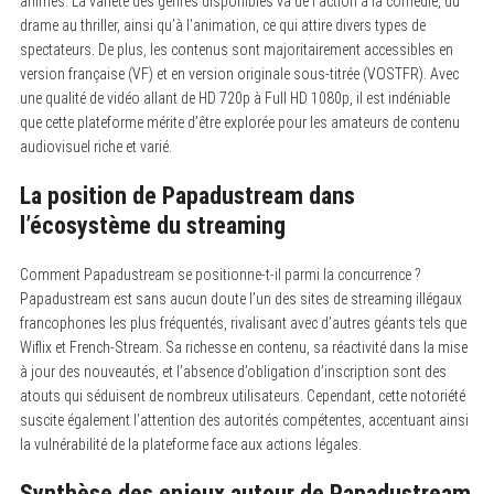
animés. La variété des genres disponibles va de l’action à la comédie, du
drame au thriller, ainsi qu’à l’animation, ce qui attire divers types de
spectateurs. De plus, les contenus sont majoritairement accessibles en
version française (VF) et en version originale sous-titrée (VOSTFR). Avec
une qualité de vidéo allant de HD 720p à Full HD 1080p, il est indéniable
que cette plateforme mérite d’être explorée pour les amateurs de contenu
audiovisuel riche et varié.
La position de Papadustream dans
l’écosystème du streaming
Comment Papadustream se positionne-t-il parmi la concurrence ?
Papadustream est sans aucun doute l’un des sites de streaming illégaux
francophones les plus fréquentés, rivalisant avec d’autres géants tels que
Wiflix et French-Stream. Sa richesse en contenu, sa réactivité dans la mise
à jour des nouveautés, et l’absence d’obligation d’inscription sont des
atouts qui séduisent de nombreux utilisateurs. Cependant, cette notoriété
suscite également l’attention des autorités compétentes, accentuant ainsi
la vulnérabilité de la plateforme face aux actions légales.
Synthèse des enjeux autour de Papadustream