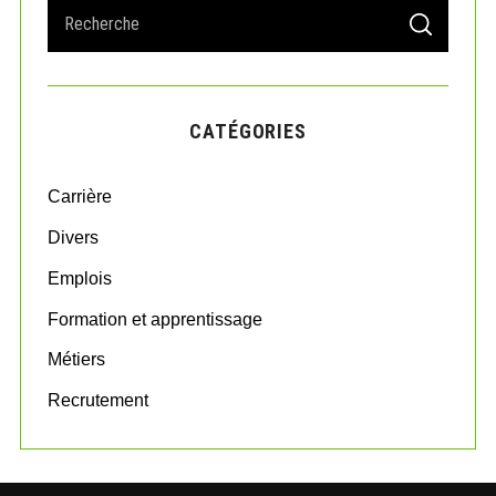
S
S
e
E
A
a
R
r
C
H
c
CATÉGORIES
h
f
o
Carrière
r
:
Divers
Emplois
Formation et apprentissage
Métiers
Recrutement