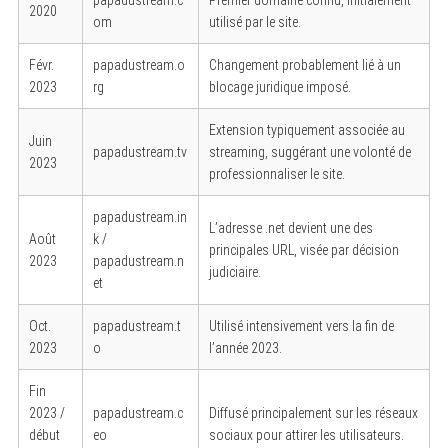
2020
om
utilisé par le site.
Févr.
papadustream.o
Changement probablement lié à un
2023
rg
blocage juridique imposé.
Extension typiquement associée au
Juin
papadustream.tv
streaming, suggérant une volonté de
2023
professionnaliser le site.
papadustream.in
L’adresse .net devient une des
Août
k /
principales URL, visée par décision
2023
papadustream.n
judiciaire.
et
Oct.
papadustream.t
Utilisé intensivement vers la fin de
2023
o
l’année 2023.
Fin
2023 /
papadustream.c
Diffusé principalement sur les réseaux
début
eo
sociaux pour attirer les utilisateurs.