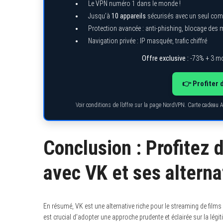
Le VPN numéro 1 dans le monde !
Jusqu’à
10 appareils
sécurisés avec un seul com
Protection avancée : anti-phishing, blocage des
Navigation privée : IP masquée, trafic chiffré
Offre exclusive :
-73% + 3 mo
👉 Profiter 
Voir conditions de l’offre sur la page NordVPN. Carte cadeau 
Conclusion : Profitez 
avec VK et ses alterna
En résumé, VK est une alternative riche pour le streaming de films e
est crucial d’adopter une approche prudente et éclairée sur la légi