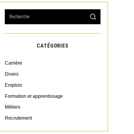
S
S
e
E
A
a
R
r
C
H
c
CATÉGORIES
h
f
o
Carrière
r
:
Divers
Emplois
Formation et apprentissage
Métiers
Recrutement