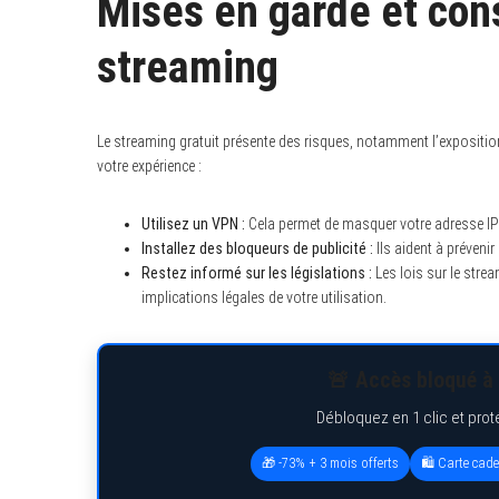
Mises en garde et cons
streaming
Le streaming gratuit présente des risques, notamment l’expositio
votre expérience :
Utilisez un VPN :
Cela permet de masquer votre adresse IP 
Installez des bloqueurs de publicité :
Ils aident à prévenir
Restez informé sur les législations :
Les lois sur le stre
implications légales de votre utilisation.
🚨 Accès bloqué à 
Débloquez en 1 clic et prot
🎁 -73% + 3 mois offerts
🛍️ Carte cad