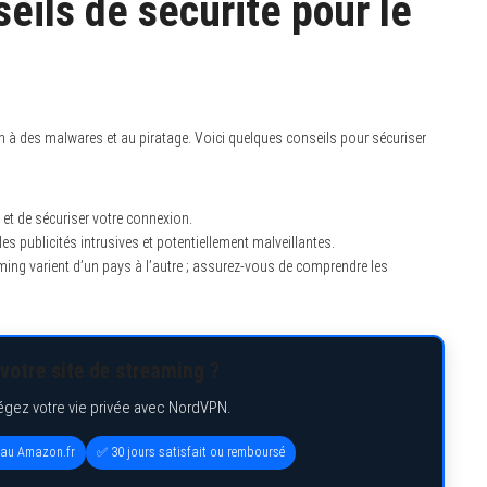
eils de sécurité pour le
n à des malwares et au piratage. Voici quelques conseils pour sécuriser
et de sécuriser votre connexion.
 les publicités intrusives et potentiellement malveillantes.
aming varient d’un pays à l’autre ; assurez-vous de comprendre les
votre site de streaming ?
égez votre vie privée avec NordVPN.
eau Amazon.fr
✅ 30 jours satisfait ou remboursé