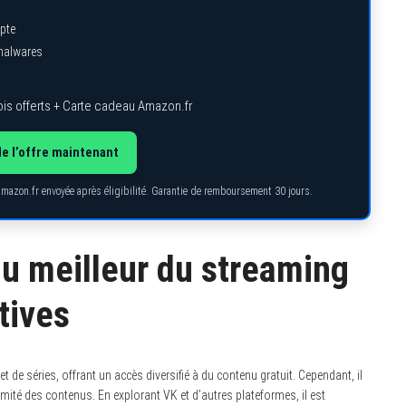
pte
 malwares
is offerts + Carte cadeau Amazon.fr
de l’offre maintenant
Amazon.fr envoyée après éligibilité. Garantie de remboursement 30 jours.
du meilleur du streaming
tives
t de séries, offrant un accès diversifié à du contenu gratuit. Cependant, il
timité des contenus. En explorant VK et d’autres plateformes, il est