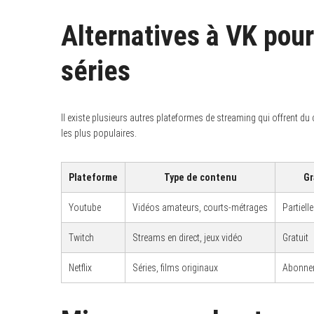
Alternatives à VK pour
séries
S
e
a
r
c
Il existe plusieurs autres plateformes de streaming qui offrent du
h
les plus populaires.
f
o
r
:
Plateforme
Type de contenu
Gr
Youtube
Vidéos amateurs, courts-métrages
Partiell
Twitch
Streams en direct, jeux vidéo
Gratuit
Netflix
Séries, films originaux
Abonne