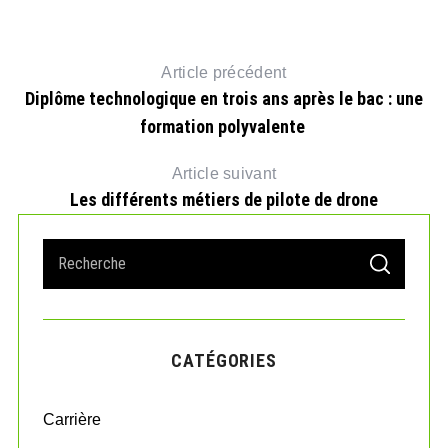
Article précédent
Diplôme technologique en trois ans après le bac : une
formation polyvalente
Article suivant
Les différents métiers de pilote de drone
S
S
e
E
A
a
R
r
C
H
c
CATÉGORIES
h
f
o
Carrière
r