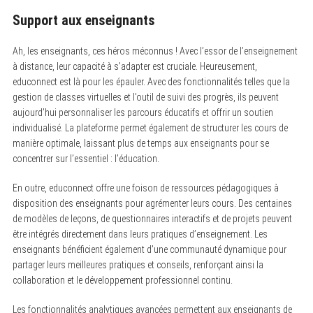
Support aux enseignants
Ah, les enseignants, ces héros méconnus ! Avec l’essor de l’enseignement
S
e
à distance, leur capacité à s’adapter est cruciale. Heureusement,
a
educonnect est là pour les épauler. Avec des fonctionnalités telles que la
r
gestion de classes virtuelles et l’outil de suivi des progrès, ils peuvent
c
h
aujourd’hui personnaliser les parcours éducatifs et offrir un soutien
f
individualisé. La plateforme permet également de structurer les cours de
o
r
manière optimale, laissant plus de temps aux enseignants pour se
:
concentrer sur l’essentiel : l’éducation.
En outre, educonnect offre une foison de ressources pédagogiques à
disposition des enseignants pour agrémenter leurs cours. Des centaines
de modèles de leçons, de questionnaires interactifs et de projets peuvent
être intégrés directement dans leurs pratiques d’enseignement. Les
enseignants bénéficient également d’une communauté dynamique pour
partager leurs meilleures pratiques et conseils, renforçant ainsi la
collaboration et le développement professionnel continu.
Les fonctionnalités analytiques avancées permettent aux enseignants de