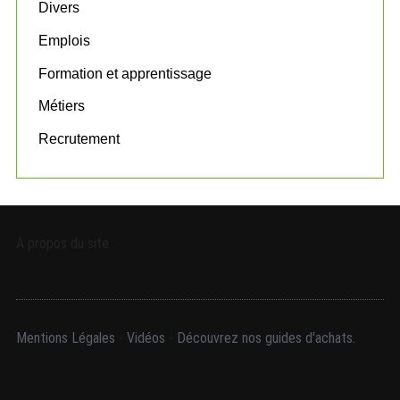
:
Divers
Emplois
Formation et apprentissage
Métiers
Recrutement
A propos du site
Mentions Légales
-
Vidéos
-
Découvrez nos guides d'achats.