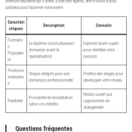
aventure éducative qui s’avère, à bien des égards, être le choix le plus
judicieux pour façonner votre avenir.
Caractéri
Description
Conseils
stiques
Formatio
Le diplôme couvre plusieurs
Explorez divers sujets
n
domaines avant la
pour identifier votre
Polyvalen
spécialisation.
passion.
te
Professio
Stages intégrés pour une
Profitez des stages pour
nnalisatio
immersion professionnelle.
développer votre réseau.
n
Restez ouvert aux
Possibilité de réorientation
Flexibilité
opportunités de
selon vos intérêts.
changement.
Questions fréquentes