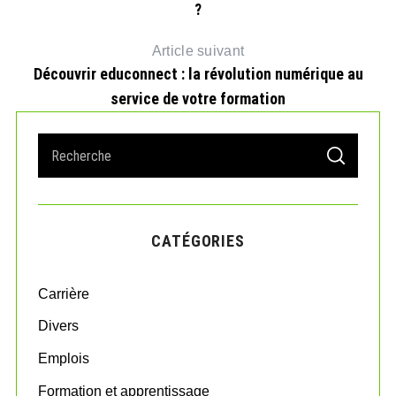
?
Article suivant
Découvrir educonnect : la révolution numérique au
service de votre formation
S
S
e
E
A
a
R
r
C
H
c
CATÉGORIES
h
f
o
Carrière
r
:
Divers
Emplois
Formation et apprentissage