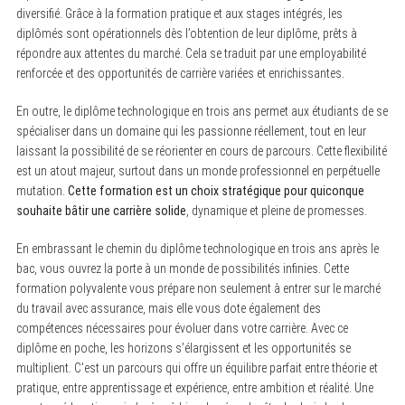
diversifié. Grâce à la formation pratique et aux stages intégrés, les
diplômés sont opérationnels dès l’obtention de leur diplôme, prêts à
S
e
répondre aux attentes du marché. Cela se traduit par une employabilité
a
renforcée et des opportunités de carrière variées et enrichissantes.
r
c
h
En outre, le diplôme technologique en trois ans permet aux étudiants de se
f
spécialiser dans un domaine qui les passionne réellement, tout en leur
o
r
laissant la possibilité de se réorienter en cours de parcours. Cette flexibilité
:
est un atout majeur, surtout dans un monde professionnel en perpétuelle
mutation.
Cette formation est un choix stratégique pour quiconque
souhaite bâtir une carrière solide
, dynamique et pleine de promesses.
En embrassant le chemin du diplôme technologique en trois ans après le
bac, vous ouvrez la porte à un monde de possibilités infinies. Cette
formation polyvalente vous prépare non seulement à entrer sur le marché
du travail avec assurance, mais elle vous dote également des
compétences nécessaires pour évoluer dans votre carrière. Avec ce
diplôme en poche, les horizons s’élargissent et les opportunités se
multiplient. C’est un parcours qui offre un équilibre parfait entre théorie et
pratique, entre apprentissage et expérience, entre ambition et réalité. Une