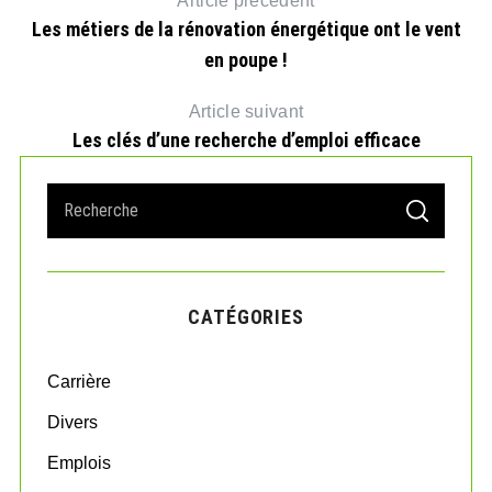
Article précédent
Les métiers de la rénovation énergétique ont le vent
en poupe !
Article suivant
Les clés d’une recherche d’emploi efficace
S
S
e
E
A
a
R
r
C
H
c
CATÉGORIES
h
f
o
Carrière
r
:
Divers
Emplois