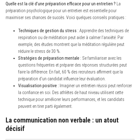
Quelle est la clé d’une préparation efficace pour un entretien ?
La
préparation psychologique pour un entretien est essentielle pour
maximiser ses chances de succès. Voici quelques conseils pratiques :
Techniques de gestion du stress :
Apprendre des techniques de
respiration ou de méditation peut aider à calmer l’anxiété. Par
exemple, des études montrent que la méditation régulière peut
réduire le stress de 30 %.
Stratégies de préparation mentale :
Se familiariser avec les
questions fréquentes et préparer des réponses structurées peut
faire la différence. En fait, 60 % des recruteurs affirment que la
préparation d’un candidat influence leur évaluation.
Visualisation positive :
Imaginer un entretien réussi peut renforcer
la confiance en soi. Des athlètes de haut niveau utilisent cette
S
technique pour améliorer leurs performances, et les candidats
e
a
peuvent en tirer parti également.
r
c
La communication non verbale : un atout
h
f
décisif
o
r
: