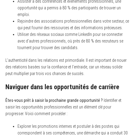
Assister à des conférences et événements professionnels, une
opportunité qui a permis à 80 % des participants de trouver un
emploi.
S
Rejoindre des associations professionnelles dans votre secteur, ce
e
a
qui peut fournir des ressources et des informations précieuses.
r
Utiliser des réseaux sociaux comme LinkedIn pour se connecter
c
avec d’autres professionnels, où près de 80 % des recruteurs se
h
f
tournent pour trouver des candidats.
o
r
L’authenticité dans les relations est primordiale. Il est important de nouer
:
des relations basées sur la confiance et l’entraide, car un réseau solide
peut multiplier par trois vos chances de succès.
Naviguer dans les opportunités de carrière
Êtes-vous prêt à saisir la prochaine grande opportunité ?
Identifier et
saisir les opportunités professionnelles est un élément clé pour
progresser. Voici comment procéder :
Explorer les promotions internes et postuler à des postes qui
correspondent à ses compétences, une démarche qui a conduit 30