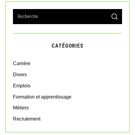
S
S
e
E
A
a
R
r
C
H
c
CATÉGORIES
h
f
o
Carrière
r
:
Divers
Emplois
Formation et apprentissage
Métiers
Recrutement