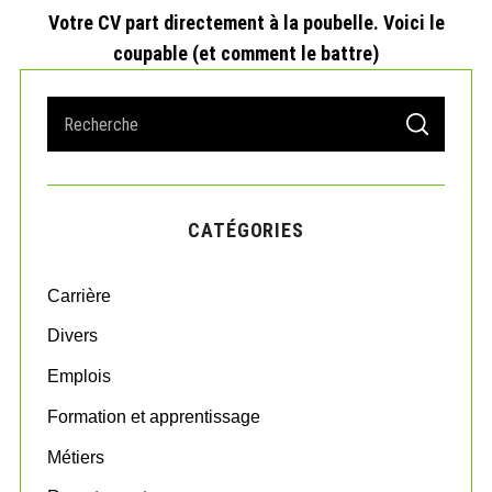
Votre CV part directement à la poubelle. Voici le
coupable (et comment le battre)
S
S
e
E
A
a
R
r
C
H
c
CATÉGORIES
h
f
o
Carrière
r
:
Divers
Emplois
Formation et apprentissage
Métiers