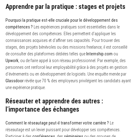
o
Apprendre par la pratique : stages et projets
r
:
Pourquoi la pratique est-elle cruciale pour le développement des
compétences ?
Les expériences pratiques sont essentielles dans le
développement des compétences. Elles permettent d’appliquer les
connaissances acquises et d’affiner ses capacités. Pour trouver des
stages, des projets bénévoles ou des missions freelance, il est conseillé
de consulter des plateformes dédiées telles que
Internship.com
ou
Upwork
, ou de faire appel à son réseau professionnel. Par exemple, des
personnes ont renforcé leur employabilité grâce à des projets en gestion
d’événements ou en développement de logiciels. Une enquête menée par
Glassdoor
révèle que 70 % des employeurs privilégient les candidats ayant
une expérience pratique.
Réseauter et apprendre des autres :
l’importance des échanges
Comment le réseautage peut-il transformer votre carrière ?
Le
réseautage est un levier puissant pour développer ses compétences.
Participer à des
conférences
, des
séminaires
ou des groupes de