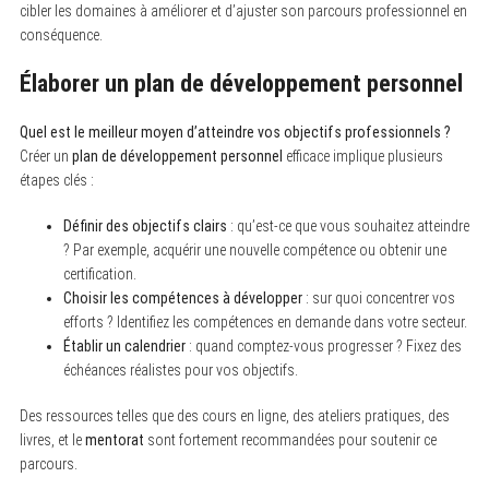
cibler les domaines à améliorer et d’ajuster son parcours professionnel en
conséquence.
Élaborer un plan de développement personnel
Quel est le meilleur moyen d’atteindre vos objectifs professionnels ?
Créer un
plan de développement personnel
efficace implique plusieurs
étapes clés :
Définir des objectifs clairs
: qu’est-ce que vous souhaitez atteindre
? Par exemple, acquérir une nouvelle compétence ou obtenir une
certification.
Choisir les compétences à développer
: sur quoi concentrer vos
efforts ? Identifiez les compétences en demande dans votre secteur.
Établir un calendrier
: quand comptez-vous progresser ? Fixez des
échéances réalistes pour vos objectifs.
S
e
a
Des ressources telles que des cours en ligne, des ateliers pratiques, des
r
livres, et le
mentorat
sont fortement recommandées pour soutenir ce
c
h
parcours.
f