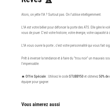
Alors, on jette l’IA ? Surtout pas. On l’utilise intelligemment.
L’IA est votre bélier pour défoncer la porte des ATS. Elle gère le vo
vous de jouer. C’est votre histoire, votre énergie, votre capacité à cr
L’IA vous ouvre la porte ; c’est votre personnalité qui vous fait sig
Prêt à inverser la tendance et à faire du “trou noir” un mauvais s
l’impensable.
🔥
Offre Spéciale :
Utilisez le code
STUBBY50
et obtenez
50% de 
équiper pour gagner.
Vous aimerez aussi