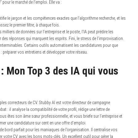
 pour le marché de l’emploi. Elle va :
ntifie le jargon et les compétences exactes que l’algorithme recherche, et les
sez le premier filtre, à chaque fois.
milliers de données sur l’entreprise et le poste, l’IA peut prédire les
des réponses qui marquent les esprits. Fini, le stress de l’improvisation.
interminables. Certains outils automatisent les candidatures pour que
 préparer vos entretiens et développer votre réseau.
 : Mon Top 3 des IA qui vous
ples correcteurs de CV. Stubby AI est votre directeur de campagne
 : il analyse la compatibilité de votre profil, rédige une lettre de
ous êtes son âme sœur professionnelle, et vous briefe sur l’entreprise et
ormer une candidature sur cent en une offre d’emploi.
 de bord parfait pour les maniaques de l’organisation. Il centralise vos
r votre CV avec les bons mots-clés. Un excellent outil pour gérer la