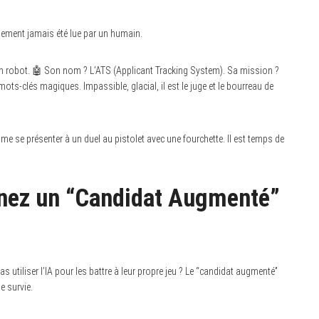
lement jamais été lue par un humain.
un robot. 🤖 Son nom ? L’ATS (Applicant Tracking System). Sa mission ?
mots-clés magiques. Impassible, glacial, il est le juge et le bourreau de
me se présenter à un duel au pistolet avec une fourchette. Il est temps de
enez un “Candidat Augmenté”
pas utiliser l’IA pour les battre à leur propre jeu ? Le “candidat augmenté”
e survie.