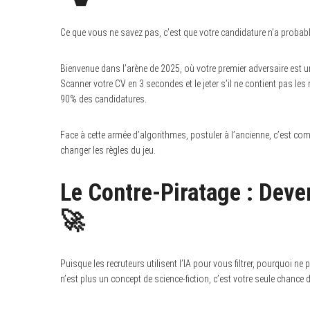
Ce que vous ne savez pas, c’est que votre candidature n’a probab
Bienvenue dans l’arène de 2025, où votre premier adversaire est 
Scanner votre CV en 3 secondes et le jeter s’il ne contient pas les 
90% des candidatures.
Face à cette armée d’algorithmes, postuler à l’ancienne, c’est com
changer les règles du jeu.
Le Contre-Piratage : Dev
S
🚀
e
a
r
c
h
Puisque les recruteurs utilisent l’IA pour vous filtrer, pourquoi ne 
f
n’est plus un concept de science-fiction, c’est votre seule chance d
o
r
: