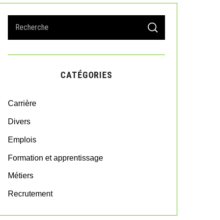
S
S
e
E
A
a
R
r
C
H
c
CATÉGORIES
h
f
o
Carrière
r
:
Divers
Emplois
Formation et apprentissage
Métiers
Recrutement