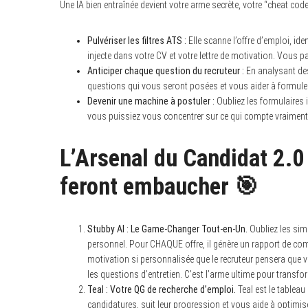
Une IA bien entraînée devient votre arme secrète, votre “cheat code”
Pulvériser les filtres ATS :
Elle scanne l’offre d’emploi, ide
injecte dans votre CV et votre lettre de motivation. Vous pas
Anticiper chaque question du recruteur :
En analysant des 
questions qui vous seront posées et vous aider à formuler 
Devenir une machine à postuler :
Oubliez les formulaires 
vous puissiez vous concentrer sur ce qui compte vraiment :
L’Arsenal du Candidat 2.0
feront embaucher 🎯
Stubby AI : Le Game-Changer Tout-en-Un.
Oubliez les sim
personnel. Pour CHAQUE offre, il génère un rapport de combat
motivation si personnalisée que le recruteur pensera que v
les questions d’entretien. C’est l’arme ultime pour transf
Teal : Votre QG de recherche d’emploi.
Teal est le tableau
candidatures, suit leur progression et vous aide à optimise