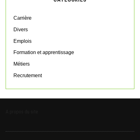
h
f
o
Carrière
r
:
Divers
Emplois
Formation et apprentissage
Métiers
Recrutement
A propos du site