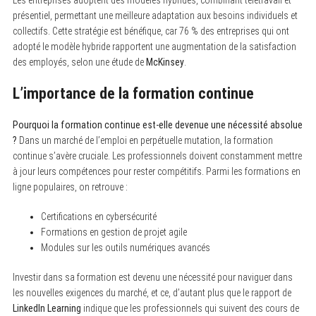
Les entreprises adoptent des modèles hybrides, combinant télétravail et
e
présentiel, permettant une meilleure adaptation aux besoins individuels et
a
r
collectifs. Cette stratégie est bénéfique, car 76 % des entreprises qui ont
c
adopté le modèle hybride rapportent une augmentation de la satisfaction
h
des employés, selon une étude de
McKinsey
.
f
o
r
L’importance de la formation continue
:
Pourquoi la formation continue est-elle devenue une nécessité absolue
?
Dans un marché de l’emploi en perpétuelle mutation, la formation
continue s’avère cruciale. Les professionnels doivent constamment mettre
à jour leurs compétences pour rester compétitifs. Parmi les formations en
ligne populaires, on retrouve :
Certifications en cybersécurité
Formations en gestion de projet agile
Modules sur les outils numériques avancés
Investir dans sa formation est devenu une nécessité pour naviguer dans
les nouvelles exigences du marché, et ce, d’autant plus que le rapport de
LinkedIn Learning
indique que les professionnels qui suivent des cours de