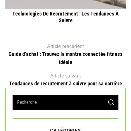
Technologies De Recrutement : Les Tendances À
Suivre
Article précédent
Guide d’achat : Trouvez la montre connectée fitness
idéale
Article suivant
Tendances de recrutement à suivre pour sa carrière
S
S
e
E
A
a
R
r
C
H
c
CATÉGORIES