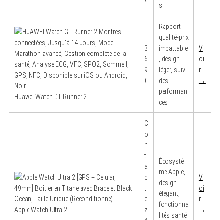
s
Rapport
qualité-prix
3
imbattable
V
6
, design
oi
9
léger, suivi
r
€
des
→
performan
Huawei Watch GT Runner 2
ces
C
o
n
t
Écosystè
a
me Apple,
S
c
V
design
e
t
oi
a
élégant,
e
r
r
fonctionna
c
Apple Watch Ultra 2
z
→
h
lités santé