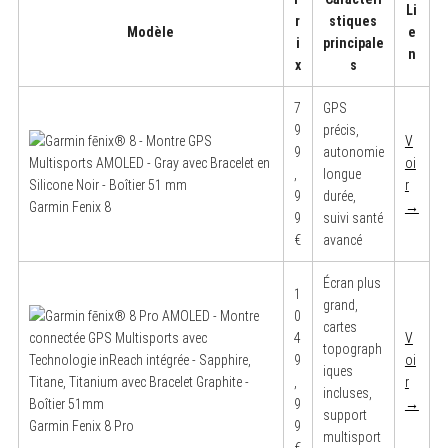
Li
r
stiques
Modèle
e
i
principale
n
x
s
7
GPS
9
précis,
V
9
autonomie
oi
,
longue
r
9
durée,
Garmin Fenix 8
→
9
suivi santé
€
avancé
Écran plus
1
grand,
0
cartes
4
V
topograph
9
oi
iques
,
r
incluses,
9
→
support
Garmin Fenix 8 Pro
9
multisport
€