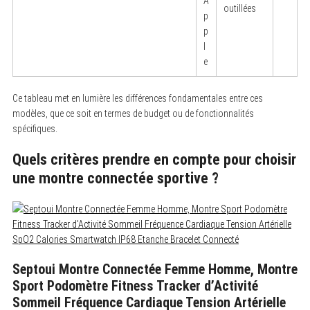
A
f
outillées
o
p
r
p
:
l
e
Ce tableau met en lumière les différences fondamentales entre ces
modèles, que ce soit en termes de budget ou de fonctionnalités
spécifiques.
Quels critères prendre en compte pour choisir
une montre connectée sportive ?
Septoui Montre Connectée Femme Homme, Montre
Sport Podomètre Fitness Tracker d’Activité
Sommeil Fréquence Cardiaque Tension Artérielle