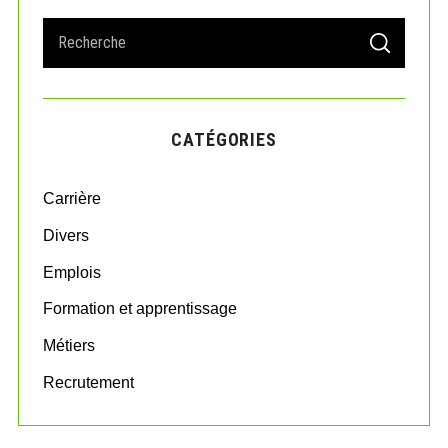
S
S
e
E
A
a
R
r
C
H
c
CATÉGORIES
h
f
o
Carrière
r
:
Divers
Emplois
Formation et apprentissage
Métiers
Recrutement