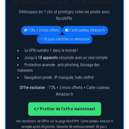
🚨 Accès bloqué à votre site de streaming ?
Débloquez en 1 clic et protégez votre vie privée avec
NordVPN.
🎁 -73% + 3 mois offerts
🛍️ Carte cadeau Amazon.fr
✅ 30 jours satisfait ou remboursé
Le VPN numéro 1 dans le monde !
Jusqu’à
10 appareils
sécurisés avec un seul compte
Protection avancée : anti-phishing, blocage des
malwares
Navigation privée : IP masquée, trafic chiffré
Offre exclusive :
-73% + 3 mois offerts + Carte cadeau
Amazon.fr
👉 Profiter de l’offre maintenant
Voir conditions de l’offre sur la page NordVPN. Carte cadeau Amazon.fr
envoyée après éligibilité. Garantie de remboursement 30 jours.