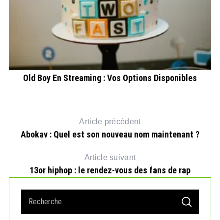
6
Old Boy En Streaming : Vos Options Disponibles
Article précédent
Abokav : Quel est son nouveau nom maintenant ?
Article suivant
13or hiphop : le rendez-vous des fans de rap
S
S
e
E
A
a