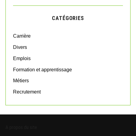
R
r
C
H
c
CATÉGORIES
h
f
o
Carrière
r
:
Divers
Emplois
Formation et apprentissage
Métiers
Recrutement
A propos du site