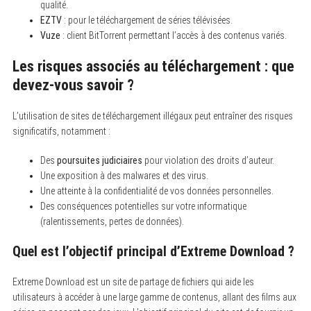
qualité.
S
EZTV
: pour le téléchargement de séries télévisées.
e
Vuze
: client BitTorrent permettant l’accès à des contenus variés.
a
r
c
Les risques associés au téléchargement : que
h
f
devez-vous savoir ?
o
r
:
L’utilisation de sites de téléchargement illégaux peut entraîner des risques
significatifs, notamment :
Des
poursuites judiciaires
pour violation des droits d’auteur.
Une exposition à des malwares et des virus.
Une atteinte à la confidentialité de vos données personnelles.
Des conséquences potentielles sur votre informatique
(ralentissements, pertes de données).
Quel est l’objectif principal d’Extreme Download ?
Extreme Download est un site de partage de fichiers qui aide les
utilisateurs à accéder à une large gamme de contenus, allant des films aux