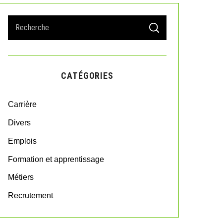
S
S
e
E
A
a
R
r
C
H
c
CATÉGORIES
h
f
o
Carrière
r
:
Divers
Emplois
Formation et apprentissage
Métiers
Recrutement