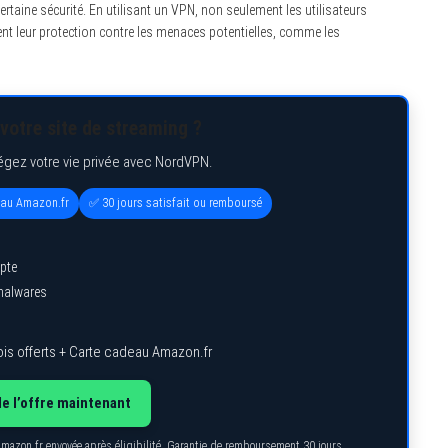
rtaine sécurité. En utilisant un VPN, non seulement les utilisateurs
nt leur protection contre les menaces potentielles, comme les
votre site de streaming ?
égez votre vie privée avec NordVPN.
eau Amazon.fr
✅ 30 jours satisfait ou remboursé
pte
 malwares
is offerts + Carte cadeau Amazon.fr
de l’offre maintenant
Amazon.fr envoyée après éligibilité. Garantie de remboursement 30 jours.