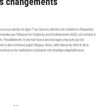
les changements
 pour exister en ligne ? Les raisons derrière ces mutations fréquentes
 menées par l’Alliance for Creativity and Entertainment (ACE) ont conduit à
rs. Parallèlement, le site fait face à des blocages imposés par les
ccès à des contenus jugés illégaux. Ainsi, cette danse du chat et de la
écessité pour les opérateurs d’adopter une stratégie adaptable pour