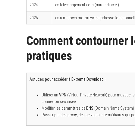
2024
ex-telechargement.com (miroir discret)
2025
extrem-down.motorcycles (adresse fonctionnelle
Comment contourner l
pratiques
Astuces pour accéder à Extreme Download :
Utiliser un
VPN
(Virtual Private Network) pour masquer s
connexion sécurisée.
Modifier les paramètres de
DNS
(Domain Name System) pou
Passer par des
proxy
, des serveurs intermédiaires qui 