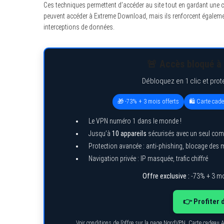
Ces techniques permettent d’accéder au site tout en gardant une ce
peuvent accéder à Extreme Download, mais ils renforcent égaleme
interceptions de données.
🚨 Accès bloqué à 
Débloquez en 1 clic et prot
🎁 -73% + 3 mois offerts
🛍️ Carte cad
Le VPN numéro 1 dans le monde !
Jusqu’à
10 appareils
sécurisés avec un seul com
Protection avancée : anti-phishing, blocage des
Navigation privée : IP masquée, trafic chiffré
Offre exclusive :
-73% + 3 mo
👉 Profiter 
Voir conditions de l’offre sur la page NordVPN. Carte cadeau 