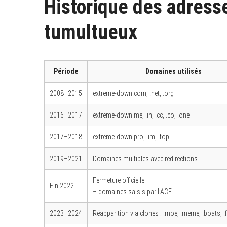
Historique des adress
tumultueux
S
e
a
Période
Domaines utilisés
r
c
h
2008–2015
extreme-down.com, .net, .org
f
o
r
2016–2017
extreme-down.me, .in, .cc, .co, .one
:
2017–2018
extreme-down.pro, .im, .top
2019–2021
Domaines multiples avec redirections.
Fermeture officielle
Fin 2022
– domaines saisis par l’ACE
2023–2024
Réapparition via clones : .moe, .meme, .boats, .f