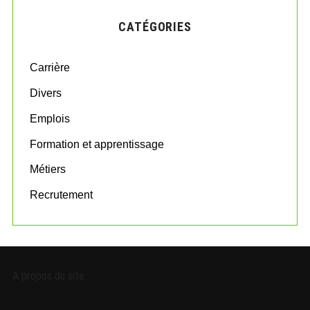
H
c
CATÉGORIES
h
f
o
Carrière
r
:
Divers
Emplois
Formation et apprentissage
Métiers
Recrutement
A propos du site