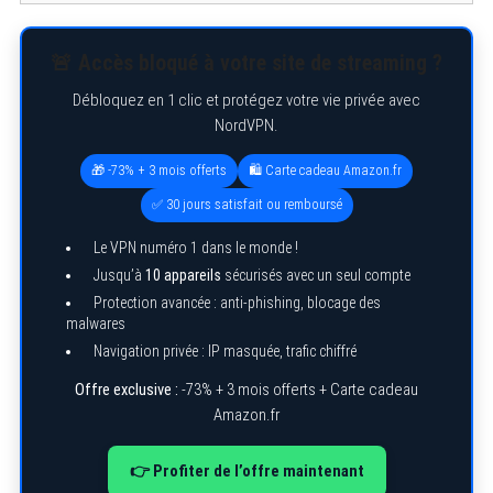
🚨 Accès bloqué à votre site de streaming ?
Débloquez en 1 clic et protégez votre vie privée avec
NordVPN.
🎁 -73% + 3 mois offerts
🛍️ Carte cadeau Amazon.fr
✅ 30 jours satisfait ou remboursé
Le VPN numéro 1 dans le monde !
Jusqu’à
10 appareils
sécurisés avec un seul compte
Protection avancée : anti-phishing, blocage des
malwares
Navigation privée : IP masquée, trafic chiffré
Offre exclusive :
-73% + 3 mois offerts + Carte cadeau
Amazon.fr
👉 Profiter de l’offre maintenant