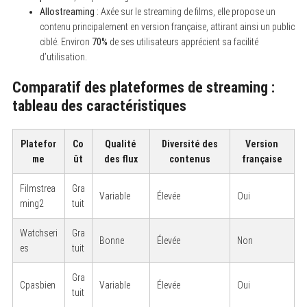
Allostreaming
: Axée sur le streaming de films, elle propose un
contenu principalement en version française, attirant ainsi un public
ciblé. Environ
70%
de ses utilisateurs apprécient sa facilité
d’utilisation.
Comparatif des plateformes de streaming :
tableau des caractéristiques
Platefor
Co
Qualité
Diversité des
Version
me
ût
des flux
contenus
française
Filmstrea
Gra
Variable
Élevée
Oui
ming2
tuit
Watchseri
Gra
Bonne
Élevée
Non
es
tuit
Gra
Cpasbien
Variable
Élevée
Oui
tuit