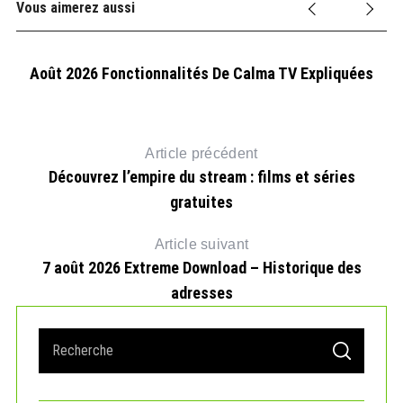
Vous aimerez aussi
Août 2026 Fonctionnalités De Calma TV Expliquées
Article précédent
Découvrez l’empire du stream : films et séries
gratuites
Article suivant
7 août 2026 Extreme Download – Historique des
adresses
6
S
S
e
E
A
a
R
r
C