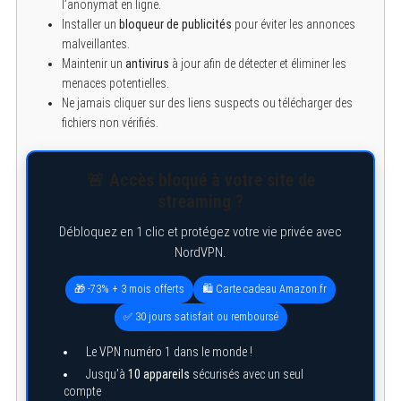
l’anonymat en ligne.
Installer un
bloqueur de publicités
pour éviter les annonces
malveillantes.
Maintenir un
antivirus
à jour afin de détecter et éliminer les
menaces potentielles.
Ne jamais cliquer sur des liens suspects ou télécharger des
fichiers non vérifiés.
S
🚨 Accès bloqué à votre site de
e
streaming ?
a
r
Débloquez en 1 clic et protégez votre vie privée avec
c
h
NordVPN.
f
o
🎁 -73% + 3 mois offerts
🛍️ Carte cadeau Amazon.fr
r
:
✅ 30 jours satisfait ou remboursé
Le VPN numéro 1 dans le monde !
Jusqu’à
10 appareils
sécurisés avec un seul
compte