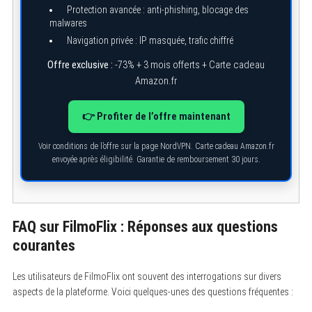
Protection avancée : anti-phishing, blocage des
malwares
Navigation privée : IP masquée, trafic chiffré
Offre exclusive :
-73% + 3 mois offerts + Carte cadeau
Amazon.fr
👉 Profiter de l’offre maintenant
Voir conditions de l’offre sur la page NordVPN. Carte cadeau Amazon.fr
envoyée après éligibilité. Garantie de remboursement 30 jours.
FAQ sur FilmoFlix : Réponses aux questions
courantes
Les utilisateurs de FilmoFlix ont souvent des interrogations sur divers
aspects de la plateforme. Voici quelques-unes des questions fréquentes :