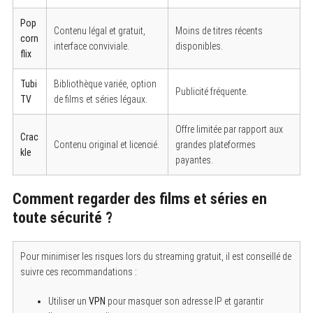
Pop
Contenu légal et gratuit,
Moins de titres récents
corn
interface conviviale.
disponibles.
flix
Tubi
Bibliothèque variée, option
Publicité fréquente.
TV
de films et séries légaux.
Offre limitée par rapport aux
Crac
Contenu original et licencié.
grandes plateformes
kle
payantes.
Comment regarder des films et séries en
toute sécurité ?
Pour minimiser les risques lors du streaming gratuit, il est conseillé de
suivre ces recommandations :
Utiliser un
VPN
pour masquer son adresse IP et garantir