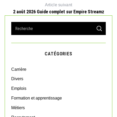
Article suivant
2 août 2026 Guide complet sur Empire Streamz
S
S
e
E
A
a
R
r
C
H
c
CATÉGORIES
h
f
o
Carrière
r
:
Divers
Emplois
Formation et apprentissage
Métiers