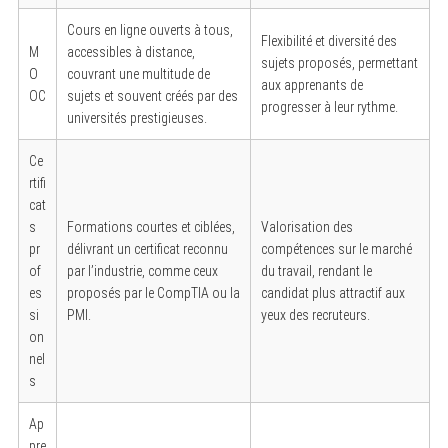
Cours en ligne ouverts à tous,
Flexibilité et diversité des
M
accessibles à distance,
sujets proposés, permettant
O
couvrant une multitude de
aux apprenants de
OC
sujets et souvent créés par des
progresser à leur rythme.
universités prestigieuses.
Ce
rtifi
cat
s
Formations courtes et ciblées,
Valorisation des
pr
délivrant un certificat reconnu
compétences sur le marché
of
par l’industrie, comme ceux
du travail, rendant le
es
proposés par le CompTIA ou la
candidat plus attractif aux
si
PMI.
yeux des recruteurs.
on
nel
s
Ap
pre