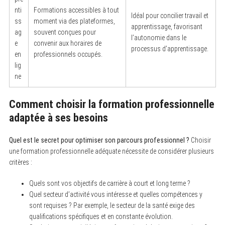
nti
Formations accessibles à tout
S
Idéal pour concilier travail et
ss
moment via des plateformes,
e
apprentissage, favorisant
a
ag
souvent conçues pour
l’autonomie dans le
r
e
convenir aux horaires de
c
processus d’apprentissage.
h
en
professionnels occupés.
f
lig
o
ne
r
:
Comment choisir la formation professionnelle
adaptée à ses besoins
Quel est le secret pour optimiser son parcours professionnel ?
Choisir
une formation professionnelle adéquate nécessite de considérer plusieurs
critères :
Quels sont vos objectifs de carrière à court et long terme ?
Quel secteur d’activité vous intéresse et quelles compétences y
sont requises ? Par exemple, le secteur de la santé exige des
qualifications spécifiques et en constante évolution.