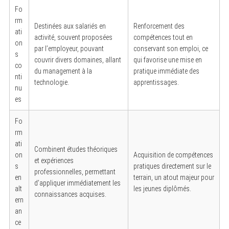
Fo
rm
Destinées aux salariés en
Renforcement des
ati
activité, souvent proposées
compétences tout en
on
par l’employeur, pouvant
conservant son emploi, ce
s
couvrir divers domaines, allant
qui favorise une mise en
co
du management à la
pratique immédiate des
nti
technologie.
apprentissages.
nu
es
Fo
rm
ati
Combinent études théoriques
on
Acquisition de compétences
et expériences
s
pratiques directement sur le
professionnelles, permettant
en
terrain, un atout majeur pour
d’appliquer immédiatement les
alt
les jeunes diplômés.
connaissances acquises.
ern
an
ce