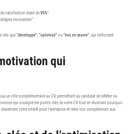
 de satisfaction client de
95%
“.
ratégies innovantes”.
es tels que
“développé”
,
“optimisé”
ou
“mis en œuvre”
, qui renforcent
motivation qui
e joue un rôle complémentaire au CV, permettant au candidat de refléter sa
e concise qui souligne les points clés de votre CV tout en illustrant pourquoi
clairement votre intérêt pour l’entreprise et relier vos compétences aux