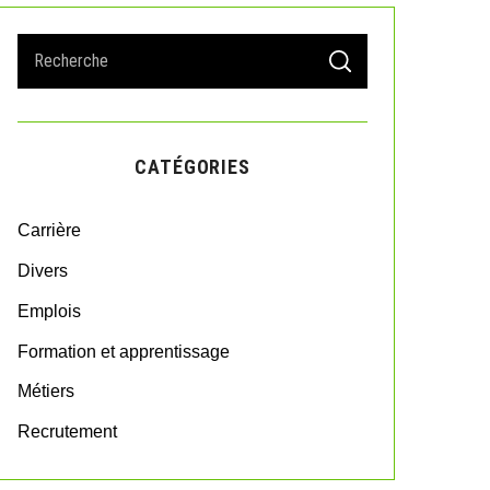
S
S
e
E
A
a
R
r
C
H
c
CATÉGORIES
h
f
o
Carrière
r
:
Divers
Emplois
Formation et apprentissage
Métiers
Recrutement