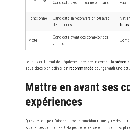
Candidats avec une carrière linéaire
Facili
que
S
Fonctionne
Candidats en reconversion ou avec
Met en
e
a
l
des lacunes
trous
r
c
Candidats ayant des compétences
h
Mixte
Combin
f
variées
o
r
:
Le choix du format doit également prendre en compte la
présenta
sous-titres bien définis, est
recommandée
pour garantir une lectur
Mettre en avant ses 
expériences
Qu’est-ce qui peut faire briller votre candidature aux yeux des recru
expériences pertinentes. Cela peut être réalisé en utilisant des phr