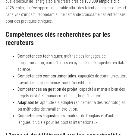
que le secteur de l’énergie solaire créera près de
100 000 emplois d’ici
2025
. Enfin, le développement durable attire des talents dans le conseil et
l’analyse d’impact, répondant à une demande croissante des entreprises
pour des pratiques éthiques.
Compétences clés recherchées par les
recruteurs
Compétences techniques
: maîtrise des langages de
programmation, compétences en cybersécurité, expertise en data
science.
Compétences comportementales
: capacités de communication,
travail d’équipe, résilience face à l’incertitude.
S
Compétences en gestion de projet
: capacité à mener à bien des
e
a
projets de A à Z, management agile, budgétisation.
r
Adaptabilité
: aptitude à s’adapter rapidement à des technologies
c
ou méthodes de travail en évolution.
h
f
Compétences linguistiques
: maîtrise de l’anglais et d’autres
o
langues, cruciale pour les postes internationaux.
r
: