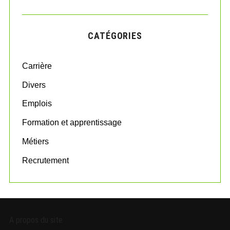
A
a
R
r
C
H
c
CATÉGORIES
h
f
o
Carrière
r
:
Divers
Emplois
Formation et apprentissage
Métiers
Recrutement
A propos du site