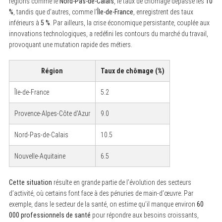
régions comme le
Nord-Pas-de-Calais
, le taux de chômage dépasse les
10
%
, tandis que d’autres, comme l’
Île-de-France
, enregistrent des taux
inférieurs à
5 %
. Par ailleurs, la crise économique persistante, couplée aux
innovations technologiques, a redéfini les contours du marché du travail,
provoquant une mutation rapide des métiers.
Région
Taux de chômage (%)
Île-de-France
5.2
Provence-Alpes-Côte d’Azur
9.0
Nord-Pas-de-Calais
10.5
Nouvelle-Aquitaine
6.5
Cette situation
résulte en grande partie de l’évolution des secteurs
d’activité, où certains font face à des pénuries de main-d’œuvre. Par
exemple, dans le secteur de la santé, on estime qu’il manque environ
60
000 professionnels de santé
pour répondre aux besoins croissants,