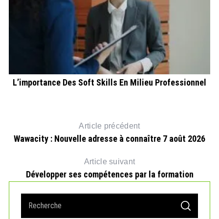
nt
L’importance Des Soft Skills En Milieu Professionnel
Article précédent
Wawacity : Nouvelle adresse à connaître 7 août 2026
Article suivant
Développer ses compétences par la formation
S
S
e
E