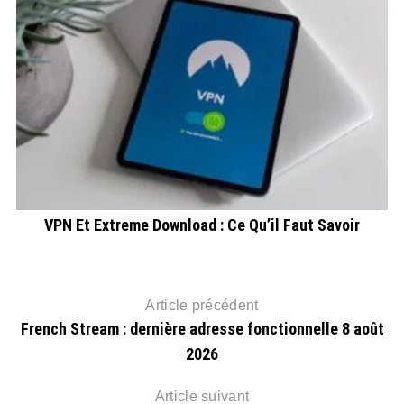
VPN Et Extreme Download : Ce Qu’il Faut Savoir
A
Article précédent
French Stream : dernière adresse fonctionnelle 8 août
2026
Article suivant