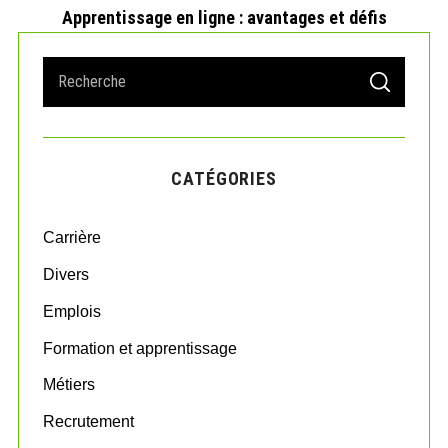
Apprentissage en ligne : avantages et défis
S
S
e
E
A
a
R
r
C
H
c
CATÉGORIES
h
f
o
Carrière
r
:
Divers
Emplois
Formation et apprentissage
Métiers
Recrutement