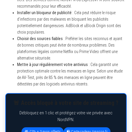
r
recommandés pour leur efficacité.
:
Installer un bloqueur de publicité
: Cela peut réduire le risque
d’infections par des malwares en bloquant les publicités
potentiellement dangereuses. AdBlock et uBlock Origin sont des
choix populaires.
Choisir des sources fiables
: Préférer les sites reconnus et ayant
de bonnes critiques peut éviter de nombreux problèmes. Des
plateformes légales comme Netflix ou Prime Video offrent une
alternative sécurisée.
Mettre à jour régulièrement votre antivirus
: Cela garantit une
protection optimale contre les menaces en ligne. Selon une étude
de AV-Test, près de 85 % des menaces en ligne peuvent être
détectées par des logiciels antivirus récents.
🚨 Accès bloqué à votre site de streaming ?
Débloquez en 1 clic et protégez votre vie privée avec
NordVPN.
🎁 -73% + 3 mois offerts
🛍️ Carte cadeau Amazon.fr