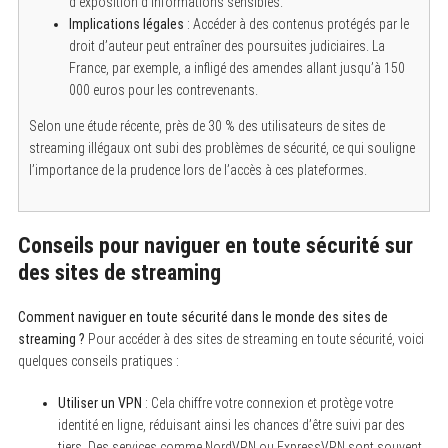
d’exposition d’informations sensibles.
Implications légales
: Accéder à des contenus protégés par le
droit d’auteur peut entraîner des poursuites judiciaires. La
France, par exemple, a infligé des amendes allant jusqu’à 150
000 euros pour les contrevenants.
Selon une étude récente, près de 30 % des utilisateurs de sites de
streaming illégaux ont subi des problèmes de sécurité, ce qui souligne
l’importance de la prudence lors de l’accès à ces plateformes.
Conseils pour naviguer en toute sécurité sur
des sites de streaming
Comment naviguer en toute sécurité dans le monde des sites de
S
streaming ?
Pour accéder à des sites de streaming en toute sécurité, voici
e
quelques conseils pratiques :
a
r
c
Utiliser un VPN
: Cela chiffre votre connexion et protège votre
h
identité en ligne, réduisant ainsi les chances d’être suivi par des
f
o
tiers. Des services comme NordVPN ou ExpressVPN sont souvent