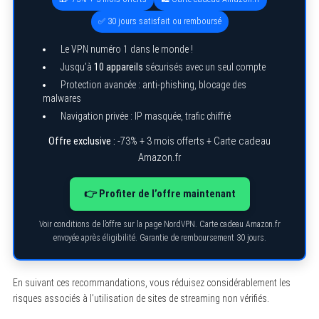
✅ 30 jours satisfait ou remboursé
Le VPN numéro 1 dans le monde !
Jusqu’à
10 appareils
sécurisés avec un seul compte
Protection avancée : anti-phishing, blocage des
malwares
Navigation privée : IP masquée, trafic chiffré
Offre exclusive :
-73% + 3 mois offerts + Carte cadeau
Amazon.fr
👉 Profiter de l’offre maintenant
Voir conditions de l’offre sur la page NordVPN. Carte cadeau Amazon.fr
envoyée après éligibilité. Garantie de remboursement 30 jours.
En suivant ces recommandations, vous réduisez considérablement les
risques associés à l’utilisation de sites de streaming non vérifiés.