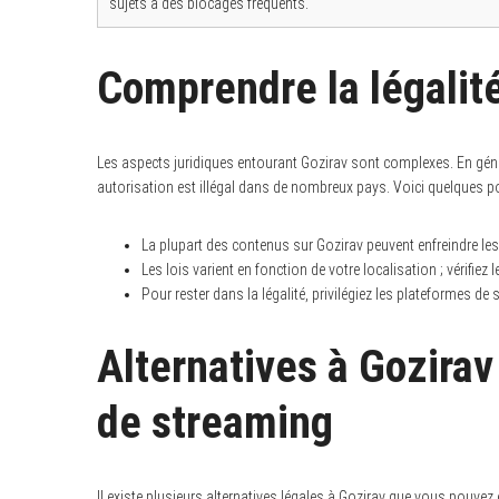
sujets à des blocages fréquents.
Comprendre la légalit
S
e
a
Les aspects juridiques entourant Gozirav sont complexes. En géné
r
c
autorisation est illégal dans de nombreux pays. Voici quelques po
h
f
o
La plupart des contenus sur Gozirav peuvent enfreindre les 
r
Les lois varient en fonction de votre localisation ; vérifie
:
Pour rester dans la légalité, privilégiez les plateformes d
Alternatives à Gozirav
de streaming
Il existe plusieurs alternatives légales à Gozirav que vous pouvez