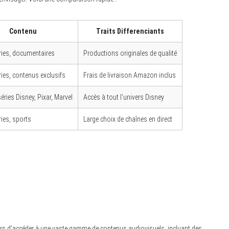
Contenu
Traits Differenciants
ries, documentaires
Productions originales de qualité
ries, contenus exclusifs
Frais de livraison Amazon inclus
séries Disney, Pixar, Marvel
Accès à tout l’univers Disney
ries, sports
Large choix de chaînes en direct
eurs d’accéder à une vaste gamme de contenus audiovisuels, incluant des