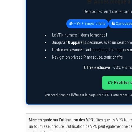
🚨 Accès bloqué à 
Débloquez en 1 clic et prot
🎁 -73% + 3 mois offerts
🛍️ Carte cad
Le VPN numéro 1 dans le monde !
Jusqu’à
10 appareils
sécurisés avec un seul com
Protection avancée : anti-phishing, blocage des
Navigation privée : IP masquée, trafic chiffré
Offre exclusive :
-73% + 3 mo
👉 Profiter 
Voir conditions de l’offre sur la page NordVPN. Carte cadeau 
Mise en garde sur l’utilisation des VPN :
Bien que les VPN fourni
un fournisseur réputé. L’utilisation de VPN peut également ne p