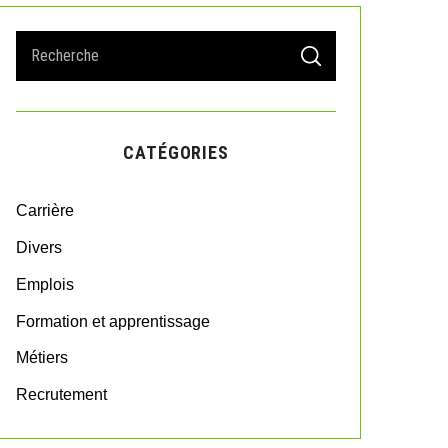
S
S
e
E
A
a
R
r
C
H
c
CATÉGORIES
h
f
o
Carrière
r
:
Divers
Emplois
Formation et apprentissage
Métiers
Recrutement