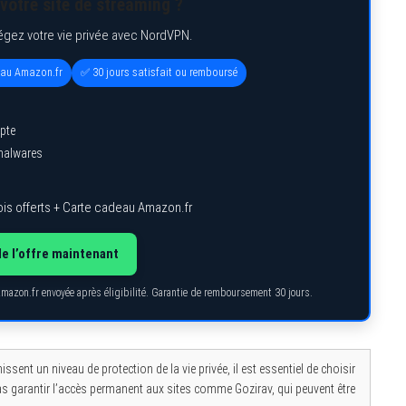
votre site de streaming ?
égez votre vie privée avec NordVPN.
eau Amazon.fr
✅ 30 jours satisfait ou remboursé
pte
 malwares
is offerts + Carte cadeau Amazon.fr
de l’offre maintenant
Amazon.fr envoyée après éligibilité. Garantie de remboursement 30 jours.
ssent un niveau de protection de la vie privée, il est essentiel de choisir
as garantir l’accès permanent aux sites comme Gozirav, qui peuvent être