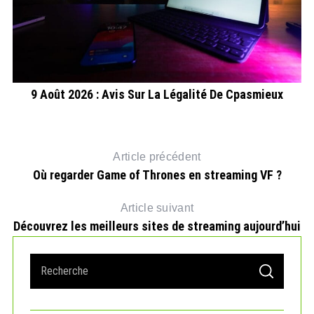
9 Août 2026 : Avis Sur La Légalité De Cpasmieux
S
Article précédent
Où regarder Game of Thrones en streaming VF ?
Article suivant
Découvrez les meilleurs sites de streaming aujourd’hui
S
S
e
E
A
a
R
r
C