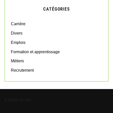
H
c
CATÉGORIES
h
f
o
Carrière
r
:
Divers
Emplois
Formation et apprentissage
Métiers
Recrutement
A propos du site