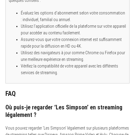
quelques conseils :
Évaluez les options d’abonnement selon votre consommation
: individuel, familial ou annuel.
Utilisez l’application officielle de la plateforme sur votre appareil
pour accéder au contenu facilement.
Assurez-vous que votre connexion internet est suffisamment
rapide pour la diffusion en HD ou 4K.
Utilisez des navigateurs à jour comme Chrome ou Firefox pour
une meilleure expérience en streaming.
Vérifiez la compatibilité de votre appareil avec les différents
services de streaming.
S
e
a
FAQ
r
c
h
Où puis-je regarder ‘Les Simpson’ en streaming
f
légalement ?
o
r
:
Vous pouvez regarder ‘Les Simpson’ légalement sur plusieurs plateformes
de streaming telles que Disney+, Amazon Prime Video et Hulu.
Chacune de