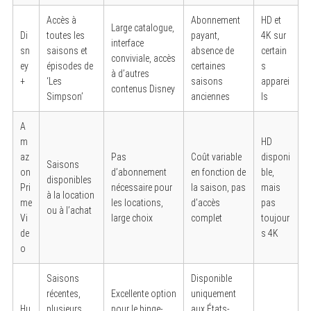
Accès à
Abonnement
HD et
Large catalogue,
Di
toutes les
payant,
4K sur
interface
sn
saisons et
absence de
certain
conviviale, accès
ey
épisodes de
certaines
s
à d’autres
+
‘Les
saisons
apparei
contenus Disney
Simpson’
anciennes
ls
A
m
HD
az
Pas
Coût variable
disponi
Saisons
on
d’abonnement
en fonction de
ble,
disponibles
Pri
nécessaire pour
la saison, pas
mais
à la location
me
les locations,
d’accès
pas
ou à l’achat
Vi
large choix
complet
toujour
de
s 4K
o
Saisons
Disponible
récentes,
Excellente option
uniquement
Hu
plusieurs
pour le binge-
aux États-