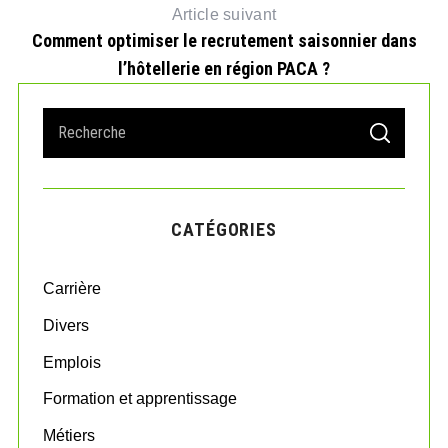
Article suivant
Comment optimiser le recrutement saisonnier dans
l’hôtellerie en région PACA ?
S
S
e
E
A
a
R
r
C
H
c
CATÉGORIES
h
f
o
Carrière
r
:
Divers
Emplois
Formation et apprentissage
Métiers