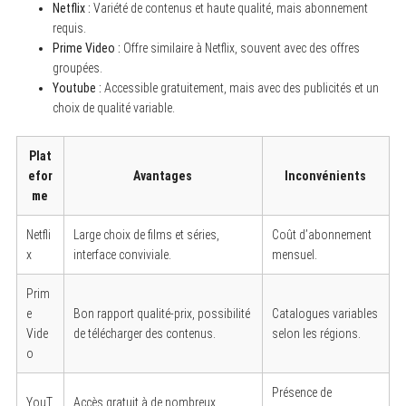
Netflix :
Variété de contenus et haute qualité, mais abonnement
requis.
Prime Video :
Offre similaire à Netflix, souvent avec des offres
groupées.
Youtube :
Accessible gratuitement, mais avec des publicités et un
choix de qualité variable.
Plat
efor
Avantages
Inconvénients
me
Netfli
Large choix de films et séries,
Coût d’abonnement
x
interface conviviale.
mensuel.
Prim
e
Bon rapport qualité-prix, possibilité
Catalogues variables
Vide
de télécharger des contenus.
selon les régions.
o
Présence de
YouT
Accès gratuit à de nombreux