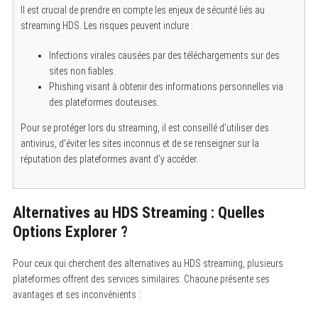
Il est crucial de prendre en compte les enjeux de sécurité liés au
streaming HDS. Les risques peuvent inclure :
Infections virales causées par des téléchargements sur des
sites non fiables.
Phishing visant à obtenir des informations personnelles via
des plateformes douteuses.
Pour se protéger lors du streaming, il est conseillé d’utiliser des
antivirus, d’éviter les sites inconnus et de se renseigner sur la
réputation des plateformes avant d’y accéder.
S
Alternatives au HDS Streaming : Quelles
e
a
Options Explorer ?
r
c
h
Pour ceux qui cherchent des alternatives au HDS streaming, plusieurs
f
o
plateformes offrent des services similaires. Chacune présente ses
r
avantages et ses inconvénients :
: