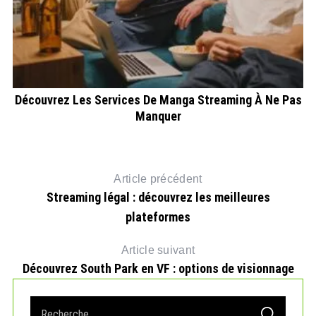
Découvrez Les Services De Manga Streaming À Ne Pas
Manquer
Article précédent
Streaming légal : découvrez les meilleures
plateformes
Article suivant
Découvrez South Park en VF : options de visionnage
S