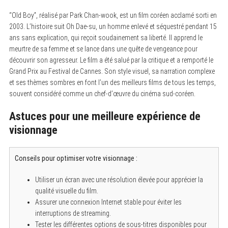
f
o
“Old Boy”, réalisé par Park Chan-wook, est un film coréen acclamé sorti en
r
2003. L’histoire suit Oh Dae-su, un homme enlevé et séquestré pendant 15
:
ans sans explication, qui reçoit soudainement sa liberté. Il apprend le
meurtre de sa femme et se lance dans une quête de vengeance pour
découvrir son agresseur. Le film a été salué par la critique et a remporté le
Grand Prix au Festival de Cannes. Son style visuel, sa narration complexe
et ses thèmes sombres en font l’un des meilleurs films de tous les temps,
souvent considéré comme un chef-d’œuvre du cinéma sud-coréen.
Astuces pour une meilleure expérience de
visionnage
Conseils pour optimiser votre visionnage :
Utiliser un écran avec une résolution élevée pour apprécier la
qualité visuelle du film.
Assurer une connexion Internet stable pour éviter les
interruptions de streaming.
Tester les différentes options de sous-titres disponibles pour