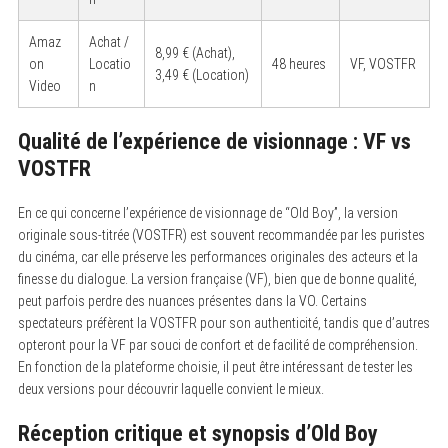
Amaz
Achat /
8,99 € (Achat),
on
Locatio
48 heures
VF, VOSTFR
3,49 € (Location)
Video
n
Qualité de l’expérience de visionnage : VF vs
VOSTFR
En ce qui concerne l’expérience de visionnage de “Old Boy”, la version
originale sous-titrée (VOSTFR) est souvent recommandée par les puristes
du cinéma, car elle préserve les performances originales des acteurs et la
finesse du dialogue. La version française (VF), bien que de bonne qualité,
peut parfois perdre des nuances présentes dans la VO. Certains
spectateurs préfèrent la VOSTFR pour son authenticité, tandis que d’autres
opteront pour la VF par souci de confort et de facilité de compréhension.
S
En fonction de la plateforme choisie, il peut être intéressant de tester les
e
deux versions pour découvrir laquelle convient le mieux.
a
r
Réception critique et synopsis d’Old Boy
c
h