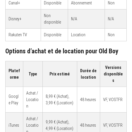
Canal+
Disponible
Abonnement
Non
Non
Disney+
N/A
N/A
disponible
Rakuten TV
Disponible
Location
Non
Options d’achat et de location pour Old Boy
Versions
Platef
Durée de
Type
Prix estimé
disponible
orme
location
s
Achat /
Googl
8,99 € (Achat),
Locatio
48 heures
VF, VOSTFR
e Play
3,99 € (Location)
n
Achat /
9,99 € (Achat),
iTunes
Locatio
48 heures
VF, VOSTFR
4,99 € (Location)
n