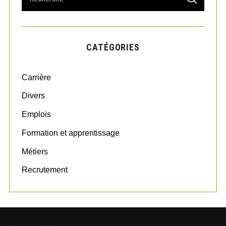
S
e
E
A
a
R
r
C
H
c
CATÉGORIES
h
f
o
Carrière
r
:
Divers
Emplois
Formation et apprentissage
Métiers
Recrutement