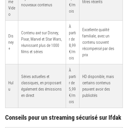
me
titres récents
nouveaux contenus
€/m
Vide
ois
o
À
Excellente qualité
Contenu axé sur Disney,
parti
Dis
familiale, avec un
Pixar, Marvel et Star Wars,
r de
ney
contenu souvent
réunissant plus de 1000
8,99
+
récompensé par des
films et séries
€/m
prix
ois
À
Séries actuelles et
parti
HD disponible, mais
Hul
classiques, en proposant
r de
certains contenus
u
également des émissions
5,99
peuvent avoir des
en direct
€/m
publicités
S
ois
e
a
r
Conseils pour un streaming sécurisé sur Ifdak
c
h
f