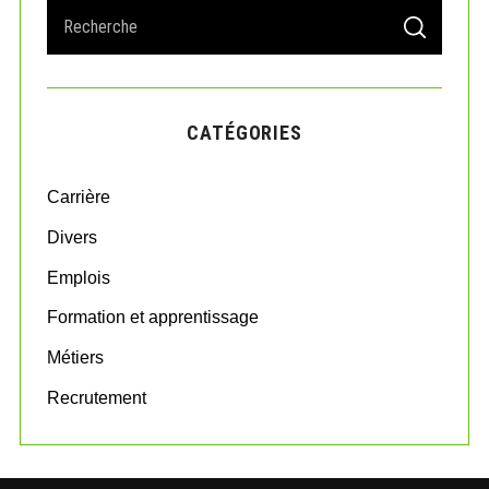
S
S
e
E
A
a
R
r
C
H
c
CATÉGORIES
h
f
o
Carrière
r
:
Divers
Emplois
Formation et apprentissage
Métiers
Recrutement