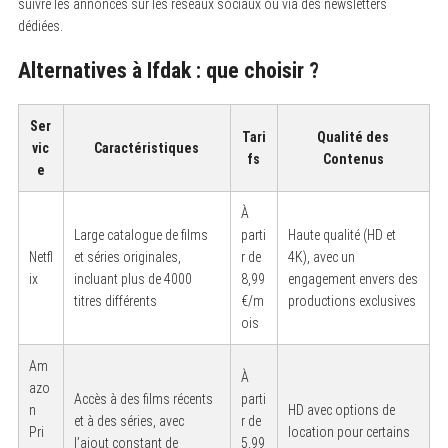
suivre les annonces sur les réseaux sociaux ou via des newsletters
dédiées.
Alternatives à Ifdak : que choisir ?
Ser
Tari
Qualité des
vic
Caractéristiques
fs
Contenus
e
À
Large catalogue de films
parti
Haute qualité (HD et
Netfl
et séries originales,
r de
4K), avec un
ix
incluant plus de 4000
8,99
engagement envers des
titres différents
€/m
productions exclusives
ois
Am
À
azo
Accès à des films récents
parti
n
HD avec options de
et à des séries, avec
r de
Pri
location pour certains
l’ajout constant de
5,99