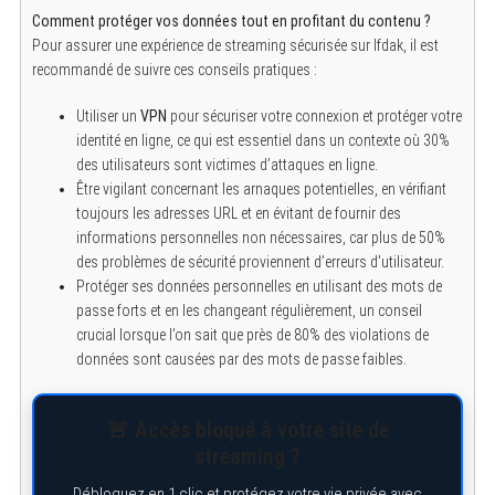
o
Comment protéger vos données tout en profitant du contenu ?
r
Pour assurer une expérience de streaming sécurisée sur Ifdak, il est
:
recommandé de suivre ces conseils pratiques :
Utiliser un
VPN
pour sécuriser votre connexion et protéger votre
identité en ligne, ce qui est essentiel dans un contexte où 30%
des utilisateurs sont victimes d’attaques en ligne.
Être vigilant concernant les arnaques potentielles, en vérifiant
toujours les adresses URL et en évitant de fournir des
informations personnelles non nécessaires, car plus de 50%
des problèmes de sécurité proviennent d’erreurs d’utilisateur.
Protéger ses données personnelles en utilisant des mots de
passe forts et en les changeant régulièrement, un conseil
crucial lorsque l’on sait que près de 80% des violations de
données sont causées par des mots de passe faibles.
🚨 Accès bloqué à votre site de
streaming ?
Débloquez en 1 clic et protégez votre vie privée avec