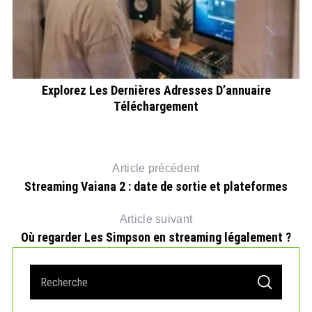
Explorez Les Dernières Adresses D’annuaire
Téléchargement
Article précédent
Streaming Vaiana 2 : date de sortie et plateformes
Article suivant
Où regarder Les Simpson en streaming légalement ?
S
S
e
E
A
a
R