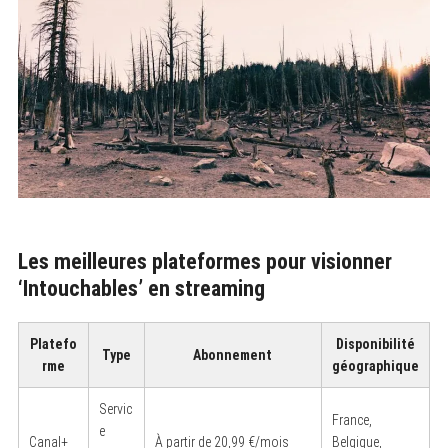
Les meilleures plateformes pour visionner
‘Intouchables’ en streaming
Platefo
Disponibilité
Type
Abonnement
rme
géographique
Servic
France,
e
Canal+
À partir de 20,99 €/mois
Belgique,