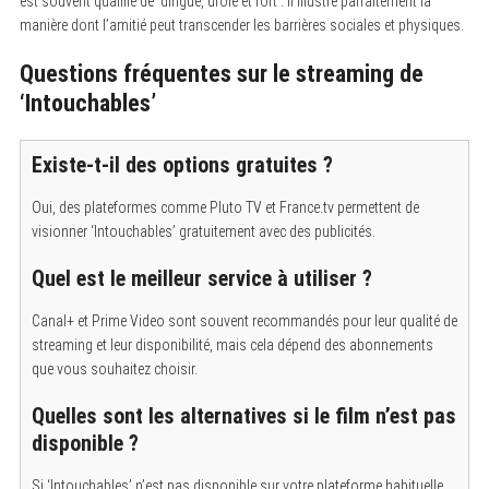
est souvent qualifié de ‘dingue, drôle et fort’. Il illustre parfaitement la
o
manière dont l’amitié peut transcender les barrières sociales et physiques.
r
:
Questions fréquentes sur le streaming de
‘Intouchables’
Existe-t-il des options gratuites ?
Oui, des plateformes comme Pluto TV et France.tv permettent de
visionner ‘Intouchables’ gratuitement avec des publicités.
Quel est le meilleur service à utiliser ?
Canal+ et Prime Video sont souvent recommandés pour leur qualité de
streaming et leur disponibilité, mais cela dépend des abonnements
que vous souhaitez choisir.
Quelles sont les alternatives si le film n’est pas
disponible ?
Si ‘Intouchables’ n’est pas disponible sur votre plateforme habituelle,