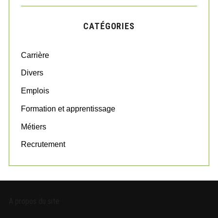
r
C
H
c
CATÉGORIES
h
f
o
Carrière
r
:
Divers
Emplois
Formation et apprentissage
Métiers
Recrutement
A propos du site