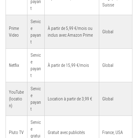
payan
Suisse
t
Servic
Prime
e
À partir de 5,99 €/mois ou
Global
Video
payan
inclus avec Amazon Prime
t
Servic
e
Netflix
À partir de 15,99 €/mois
Global
payan
t
Servic
YouTube
e
(locatio
Location à partir de 3,99 €
Global
payan
n)
t
Servic
e
Pluto TV
Gratuit avec publicités
France, USA
gratui