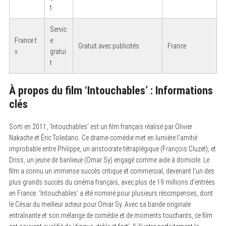
t
Servic
France.t
e
Gratuit avec publicités
France
v
gratui
t
À propos du film ‘Intouchables’ : Informations
clés
Sorti en 2011, ‘Intouchables’ est un film français réalisé par Olivier
Nakache et Éric Toledano. Ce drame-comédie met en lumière l’amitié
improbable entre Philippe, un aristocrate tétraplégique (François Cluzet), et
Driss, un jeune de banlieue (Omar Sy) engagé comme aide à domicile. Le
film a connu un immense succès critique et commercial, devenant l’un des
S
plus grands succès du cinéma français, avec plus de 19 millions d’entrées
e
a
en France. ‘Intouchables’ a été nominé pour plusieurs récompenses, dont
r
le César du meilleur acteur pour Omar Sy. Avec sa bande originale
c
entraînante et son mélange de comédie et de moments touchants, ce film
h
f