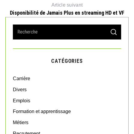
Article suivant
Disponibilité de Jamais Plus en streaming HD et VF
S
W
S
e
E
A
a
R
r
C
H
c
CATÉGORIES
h
f
o
Carrière
r
:
Divers
Emplois
Formation et apprentissage
Métiers
Recrutement