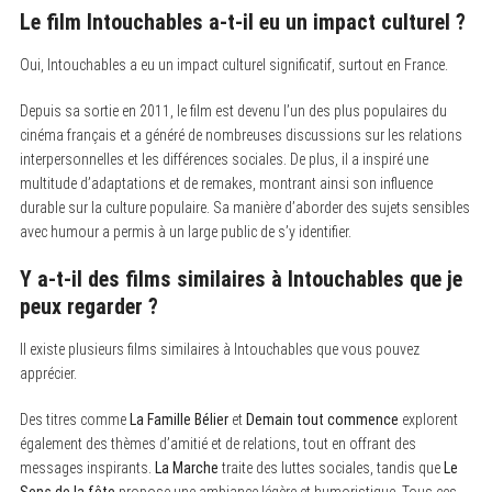
Le film Intouchables a-t-il eu un impact culturel ?
Oui, Intouchables a eu un impact culturel significatif, surtout en France.
Depuis sa sortie en 2011, le film est devenu l’un des plus populaires du
cinéma français et a généré de nombreuses discussions sur les relations
interpersonnelles et les différences sociales. De plus, il a inspiré une
multitude d’adaptations et de remakes, montrant ainsi son influence
durable sur la culture populaire. Sa manière d’aborder des sujets sensibles
avec humour a permis à un large public de s’y identifier.
Y a-t-il des films similaires à Intouchables que je
peux regarder ?
Il existe plusieurs films similaires à Intouchables que vous pouvez
apprécier.
Des titres comme
La Famille Bélier
et
Demain tout commence
explorent
également des thèmes d’amitié et de relations, tout en offrant des
messages inspirants.
La Marche
traite des luttes sociales, tandis que
Le
Sens de la fête
propose une ambiance légère et humoristique. Tous ces