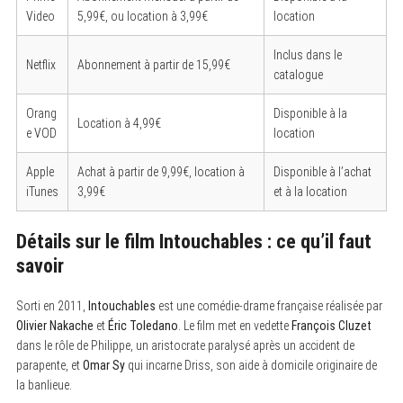
Video
5,99€, ou location à 3,99€
location
Inclus dans le
Netflix
Abonnement à partir de 15,99€
catalogue
Orang
Disponible à la
Location à 4,99€
e VOD
location
Apple
Achat à partir de 9,99€, location à
Disponible à l’achat
iTunes
3,99€
et à la location
Détails sur le film Intouchables : ce qu’il faut
savoir
Sorti en 2011,
Intouchables
est une comédie-drame française réalisée par
Olivier Nakache
et
Éric Toledano
. Le film met en vedette
François Cluzet
dans le rôle de Philippe, un aristocrate paralysé après un accident de
parapente, et
Omar Sy
qui incarne Driss, son aide à domicile originaire de
la banlieue.