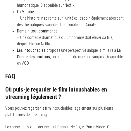
humoristique. Disponible sur Netflix.
La Marche
– Une histoire inspirante sur l’unité et l’espoir, également abordant
des thématiques sociales. Disponible sur Canal+.
Demain tout commence
– Une comédie dramatique où un homme doit élever sa fille,
disponible sur Netflix.
Les Intouchables
propose une perspective unique, similaire à
La
Guerre des boutons
, un classique du cinéma français. Disponible
en VOD.
FAQ
Où puis-je regarder le film Intouchables en
streaming légalement ?
S
e
Vous pouvez regarder le film Intouchables légalement sur plusieurs
a
r
plateformes de streaming.
c
h
Les principales options incluent Canal+, Netflix, et Prime Video. Chaque
f