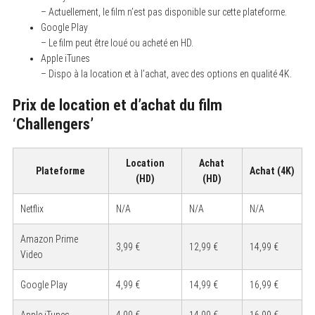
– Actuellement, le film n’est pas disponible sur cette plateforme.
Google Play
– Le film peut être loué ou acheté en HD.
Apple iTunes
– Dispo à la location et à l’achat, avec des options en qualité 4K.
Prix de location et d’achat du film
‘Challengers’
Location
Achat
Plateforme
Achat (4K)
(HD)
(HD)
Netflix
N/A
N/A
N/A
Amazon Prime
3,99 €
12,99 €
14,99 €
Video
Google Play
4,99 €
14,99 €
16,99 €
Apple iTunes
4,99 €
14,99 €
16,99 €