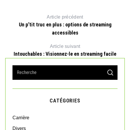
Article précédent
Un p’tit truc en plus : options de streaming
accessibles
Article suivant
Intouchables : Visionnez-le en streaming facile
S
S
e
E
A
a
R
r
C
H
c
CATÉGORIES
h
f
o
Carrière
r
:
Divers