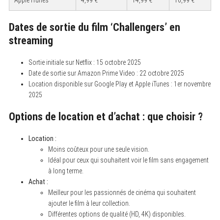
Dates de sortie du film ‘Challengers’ en
streaming
S
e
Sortie initiale sur Netflix : 15 octobre 2025
a
r
Date de sortie sur Amazon Prime Video : 22 octobre 2025
c
Location disponible sur Google Play et Apple iTunes : 1er novembre
h
f
2025
o
r
Options de location et d’achat : que choisir ?
:
Location :
Moins coûteux pour une seule vision.
Idéal pour ceux qui souhaitent voir le film sans engagement
à long terme.
Achat :
Meilleur pour les passionnés de cinéma qui souhaitent
ajouter le film à leur collection.
Différentes options de qualité (HD, 4K) disponibles.