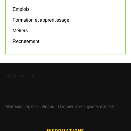
Emplois
Formation et apprentissage
Métiers
Recrutement
A propos du site
Mentions Légales
-
Vidéos
-
Découvrez nos guides d'achats.
INFORMATIONS