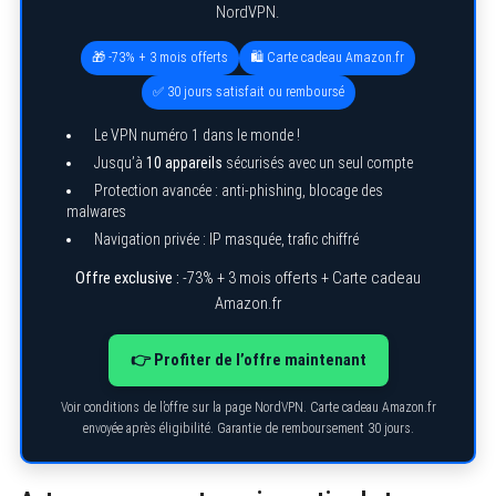
NordVPN.
🎁 -73% + 3 mois offerts
🛍️ Carte cadeau Amazon.fr
✅ 30 jours satisfait ou remboursé
Le VPN numéro 1 dans le monde !
Jusqu’à
10 appareils
sécurisés avec un seul compte
Protection avancée : anti-phishing, blocage des
malwares
Navigation privée : IP masquée, trafic chiffré
Offre exclusive :
-73% + 3 mois offerts + Carte cadeau
Amazon.fr
👉 Profiter de l’offre maintenant
Voir conditions de l’offre sur la page NordVPN. Carte cadeau Amazon.fr
envoyée après éligibilité. Garantie de remboursement 30 jours.