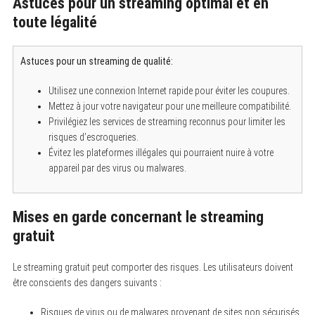
Astuces pour un streaming optimal et en
toute légalité
S
e
Astuces pour un streaming de qualité:
a
r
Utilisez une connexion Internet rapide pour éviter les coupures.
c
h
Mettez à jour votre navigateur pour une meilleure compatibilité.
f
Privilégiez les services de streaming reconnus pour limiter les
o
r
risques d’escroqueries.
:
Évitez les plateformes illégales qui pourraient nuire à votre
appareil par des virus ou malwares.
Mises en garde concernant le streaming
gratuit
Le streaming gratuit peut comporter des risques. Les utilisateurs doivent
être conscients des dangers suivants :
Risques de virus ou de malwares provenant de sites non sécurisés.