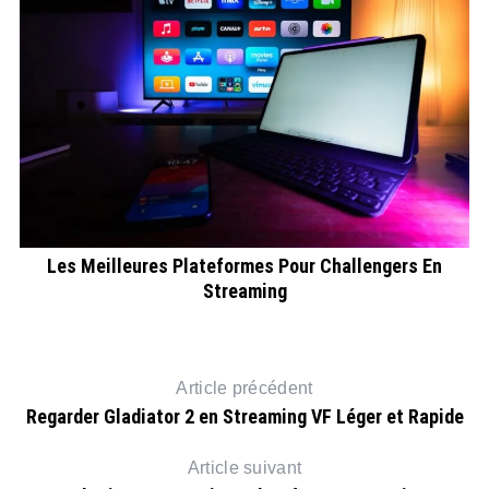
Les Meilleures Plateformes Pour Challengers En
R
Streaming
Article précédent
Regarder Gladiator 2 en Streaming VF Léger et Rapide
Article suivant