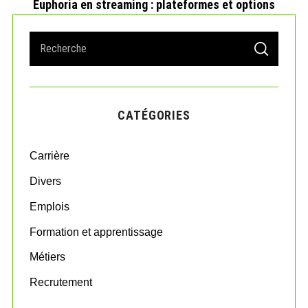
Euphoria en streaming : plateformes et options
S
S
e
E
A
a
R
r
C
H
c
CATÉGORIES
h
f
o
Carrière
r
:
Divers
Emplois
Formation et apprentissage
Métiers
Recrutement