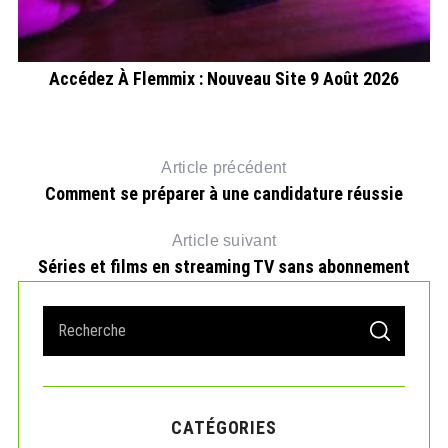
Accédez À Flemmix : Nouveau Site 9 Août 2026
Article précédent
Comment se préparer à une candidature réussie
Article suivant
Séries et films en streaming TV sans abonnement
S
S
e
E
A
a
R
r
C
H
c
CATÉGORIES
h