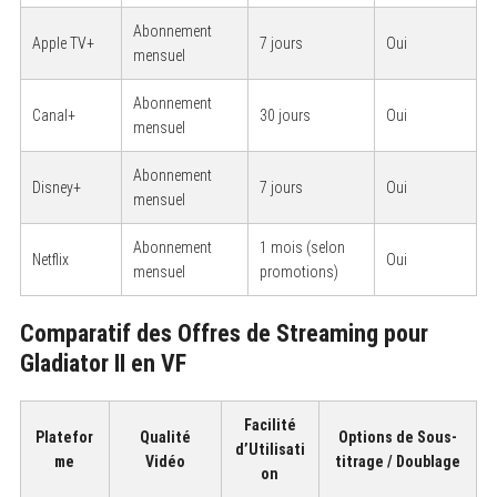
Abonnement
Apple TV+
7 jours
Oui
mensuel
Abonnement
Canal+
30 jours
Oui
mensuel
Abonnement
Disney+
7 jours
Oui
mensuel
Abonnement
1 mois (selon
Netflix
Oui
mensuel
promotions)
Comparatif des Offres de Streaming pour
Gladiator II en VF
Facilité
Platefor
Qualité
Options de Sous-
d’Utilisati
me
Vidéo
titrage / Doublage
on