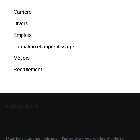
f
o
Carrière
r
:
Divers
Emplois
Formation et apprentissage
Métiers
Recrutement
A propos du site
Mentions Légales
-
Vidéos
-
Découvrez nos guides d'achats.