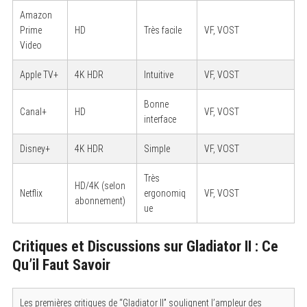
Amazon
Prime
HD
Très facile
VF, VOST
Video
Apple TV+
4K HDR
Intuitive
VF, VOST
Bonne
Canal+
HD
VF, VOST
interface
Disney+
4K HDR
Simple
VF, VOST
Très
HD/4K (selon
Netflix
ergonomiq
VF, VOST
abonnement)
ue
Critiques et Discussions sur Gladiator II : Ce
Qu’il Faut Savoir
Les premières critiques de “Gladiator II” soulignent l’ampleur des