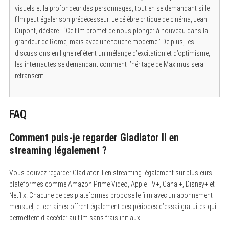
visuels et la profondeur des personnages, tout en se demandant si le
film peut égaler son prédécesseur. Le célèbre critique de cinéma, Jean
Dupont, déclare : “Ce film promet de nous plonger à nouveau dans la
grandeur de Rome, mais avec une touche moderne.” De plus, les
discussions en ligne reflètent un mélange d’excitation et d’optimisme,
les internautes se demandant comment l’héritage de Maximus sera
retranscrit.
FAQ
Comment puis-je regarder Gladiator II en
streaming légalement ?
Vous pouvez regarder Gladiator II en streaming légalement sur plusieurs
plateformes comme Amazon Prime Video, Apple TV+, Canal+, Disney+ et
Netflix. Chacune de ces plateformes propose le film avec un abonnement
mensuel, et certaines offrent également des périodes d’essai gratuites qui
permettent d’accéder au film sans frais initiaux.
S