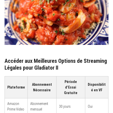
Accéder aux Meilleures Options de Streaming
Légales pour Gladiator II
Période
Abonnement
Disponibilit
Plateforme
d’Essai
Nécessaire
é en VF
Gratuite
Amazon
Abonnement
30 jours
Oui
Prime Video
mensuel