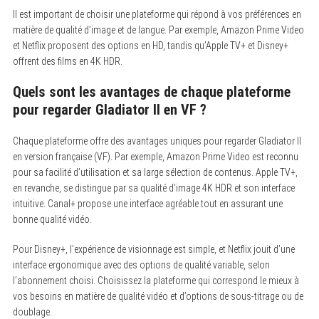
e
a
Il est important de choisir une plateforme qui répond à vos préférences en
r
matière de qualité d’image et de langue. Par exemple, Amazon Prime Video
c
et Netflix proposent des options en HD, tandis qu’Apple TV+ et Disney+
h
f
offrent des films en 4K HDR.
o
r
Quels sont les avantages de chaque plateforme
:
pour regarder Gladiator II en VF ?
Chaque plateforme offre des avantages uniques pour regarder Gladiator II
en version française (VF). Par exemple, Amazon Prime Video est reconnu
pour sa facilité d’utilisation et sa large sélection de contenus. Apple TV+,
en revanche, se distingue par sa qualité d’image 4K HDR et son interface
intuitive. Canal+ propose une interface agréable tout en assurant une
bonne qualité vidéo.
Pour Disney+, l’expérience de visionnage est simple, et Netflix jouit d’une
interface ergonomique avec des options de qualité variable, selon
l’abonnement choisi. Choisissez la plateforme qui correspond le mieux à
vos besoins en matière de qualité vidéo et d’options de sous-titrage ou de
doublage.