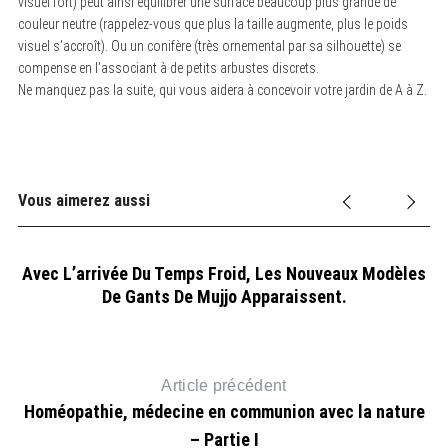
visuel fort) peut ainsi équilibrer une surface beaucoup plus grande de
:
couleur neutre (rappelez-vous que plus la taille augmente, plus le poids
visuel s’accroît). Ou un conifère (très ornemental par sa silhouette) se
compense en l’associant à de petits arbustes discrets.
Ne manquez pas la suite, qui vous aidera à concevoir votre jardin de A à Z.
Vous aimerez aussi
Avec L’arrivée Du Temps Froid, Les Nouveaux Modèles
De Gants De Mujjo Apparaissent.
Article précédent
Homéopathie, médecine en communion avec la nature
– Partie I