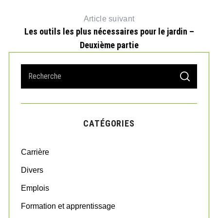
Article suivant
Les outils les plus nécessaires pour le jardin –
Deuxième partie
R
S
S
e
E
A
a
R
r
C
H
c
CATÉGORIES
h
f
o
Carrière
r
:
Divers
Emplois
Formation et apprentissage