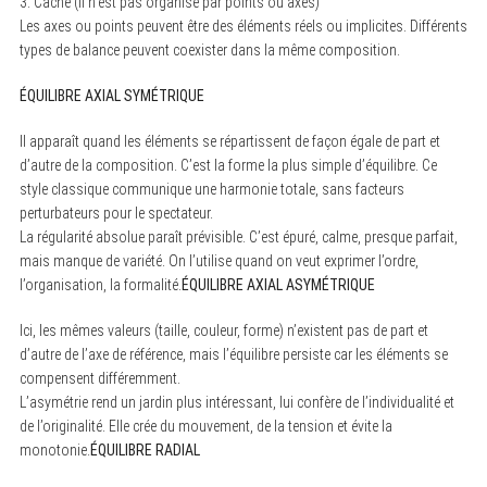
3. Caché (il n’est pas organisé par points ou axes)
Les axes ou points peuvent être des éléments réels ou implicites. Différents
types de balance peuvent coexister dans la même composition.
ÉQUILIBRE AXIAL SYMÉTRIQUE
Il apparaît quand les éléments se répartissent de façon égale de part et
d’autre de la composition. C’est la forme la plus simple d’équilibre. Ce
style classique communique une harmonie totale, sans facteurs
perturbateurs pour le spectateur.
La régularité absolue paraît prévisible. C’est épuré, calme, presque parfait,
mais manque de variété. On l’utilise quand on veut exprimer l’ordre,
l’organisation, la formalité.
ÉQUILIBRE AXIAL ASYMÉTRIQUE
Ici, les mêmes valeurs (taille, couleur, forme) n’existent pas de part et
d’autre de l’axe de référence, mais l’équilibre persiste car les éléments se
compensent différemment.
L’asymétrie rend un jardin plus intéressant, lui confère de l’individualité et
de l’originalité. Elle crée du mouvement, de la tension et évite la
monotonie.
ÉQUILIBRE RADIAL