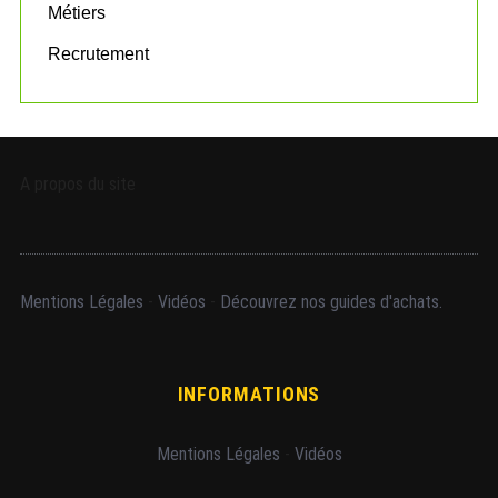
Métiers
Recrutement
A propos du site
Mentions Légales
-
Vidéos
-
Découvrez nos guides d'achats.
INFORMATIONS
Mentions Légales
-
Vidéos