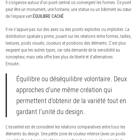
Il s’organise autour d’un point central où convergent les formes. Ce point
peut être un monument, une fontaine, une statue ou un bâtiment au cœur
de l’espace vert.
ÉQUILIBRE CACHÉ
Il ne s’appuie pas sur des axes ou des points explicites ou implicites. La
distribution spatiale y prime, jouant sur les relations entre formes, tailles,
textures, poids visuels, couleurs et positions des éléments. C’est plus
exigeant que les autres types, car cela demande de la sensibilité au
concepteur, mais cela offre bien plus de liberté et d’alternatives.
Ensuite…
Équilibre ou déséquilibre volontaire. Deux
approches d’une même création qui
S
permettent d’obtenir de la variété tout en
e
a
gardant l’unité du design.
r
c
h
L’essentiel est de considérer les relations comparatives entre tous les
f
éléments du design. Une petite zone de couleur intense (avec un poids
o
r