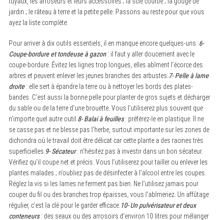
tuyaux, les arroseurs et leurs accessoires ; la scie courbe ; la gouge de
jardin ; le râteau à terre et la petite pelle. Passons au reste pour que vous
ayez la liste complète.
Pour arriver à dix outils essentiels, il en manque encore quelques-uns :
6-
Coupe-bordure et tondeuse à gazon
: il faut y aller doucement avec le
coupe-bordure. Évitez les lignes trop longues, elles abîment l’écorce des
arbres et peuvent enlever les jeunes branches des arbustes.
7- Pelle à lame
droite
: elle sert à épandre la terre ou à nettoyer les bords des plates-
bandes. C’est aussi la bonne pelle pour planter de gros sujets et décharger
du sable ou de la terre d’une brouette. Vous l’utiliserez plus souvent que
n’importe quel autre outil.
8- Balai à feuilles
: préférez-le en plastique. Il ne
se casse pas et ne blesse pas l’herbe, surtout importante sur les zones de
dichondra où le travail doit être délicat car cette plante a des racines très
superficielles.
9- Sécateur
: n’hésitez pas à investir dans un bon sécateur.
Vérifiez qu’il coupe net et précis. Vous l’utiliserez pour tailler ou enlever les
plantes malades ; n’oubliez pas de désinfecter à l’alcool entre les coupes.
Réglez la vis si les lames ne ferment pas bien. Ne l’utilisez jamais pour
couper du fil ou des branches trop épaisses, vous l’abîmeriez. Un affûtage
régulier, c’est la clé pour le garder efficace.
10- Un pulvérisateur et deux
conteneurs
: des seaux ou des arrosoirs d’environ 10 litres pour mélanger