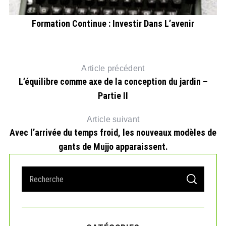
Formation Continue : Investir Dans L’avenir
Article précédent
L’équilibre comme axe de la conception du jardin –
Partie II
Article suivant
Avec l’arrivée du temps froid, les nouveaux modèles de
gants de Mujjo apparaissent.
S
S
e
E
A
a
R
r
C
H
c