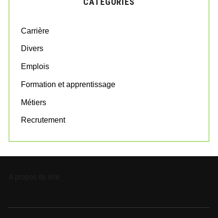
CATÉGORIES
h
f
o
Carrière
r
:
Divers
Emplois
Formation et apprentissage
Métiers
Recrutement
A propos du site