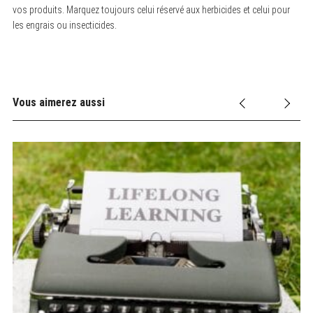
vos produits. Marquez toujours celui réservé aux herbicides et celui pour
les engrais ou insecticides.
Vous aimerez aussi
S
e
a
r
c
h
f
o
r
: