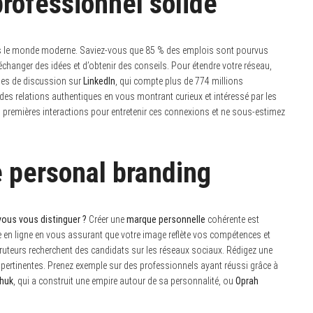
rofessionnel solide
ans le monde moderne. Saviez-vous que 85 % des emplois sont pourvus
’échanger des idées et d’obtenir des conseils. Pour étendre votre réseau,
pes de discussion sur
LinkedIn
, qui compte plus de 774 millions
z des relations authentiques en vous montrant curieux et intéressé par les
s premières interactions pour entretenir ces connexions et ne sous-estimez
e personal branding
us vous distinguer ?
Créer une
marque personnelle
cohérente est
e en ligne en vous assurant que votre image reflète vos compétences et
cruteurs recherchent des candidats sur les réseaux sociaux. Rédigez une
 pertinentes. Prenez exemple sur des professionnels ayant réussi grâce à
chuk
, qui a construit une empire autour de sa personnalité, ou
Oprah