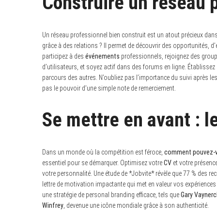
Construire un réseau p
c
h
f
o
r
Un réseau professionnel bien construit est un atout précieux d
:
grâce à des relations ? Il permet de découvrir des opportunités, d
participez à des
événements
professionnels, rejoignez des grou
d’utilisateurs, et soyez actif dans des forums en ligne. Établisse
parcours des autres. N’oubliez pas l’importance du suivi après le
pas le pouvoir d’une simple note de remerciement.
Se mettre en avant : l
Dans un monde où la compétition est féroce,
comment pouvez-vo
essentiel pour se démarquer. Optimisez votre
CV
et votre présenc
votre personnalité. Une étude de *Jobvite* révèle que 77 % des re
lettre de motivation impactante qui met en valeur vos expériences
une stratégie de personal branding efficace, tels que
Gary Vayner
Winfrey
, devenue une icône mondiale grâce à son authenticité.