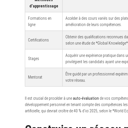
d’apprentissage
Formations en
Accéder à des cours variés sur des p
ligne
amélioration de leurs compétences.
Obtenir des qualifications reconnues da
Certifications
selon une étude de *Global Knowledge*
Acquérir une expérience pratique dans 
Stages
privilégient les candidats ayant une expé
Être guidé par un professionnel expérim
Mentorat
votre réseau.
Il est crucial de procéder à une
auto-évaluation
de vos compétences
développement personnel en tenant compte des compétences les pl
S
artificielle, qui devrait croître de 40 % d’ici 2025, selon le *Worl
e
a
r