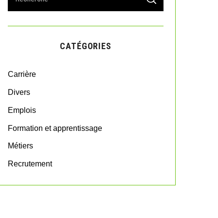
S
e
E
A
a
R
r
C
H
c
CATÉGORIES
h
f
o
Carrière
r
:
Divers
Emplois
Formation et apprentissage
Métiers
Recrutement