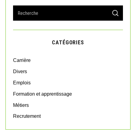
S
S
e
E
A
a
R
r
C
H
c
CATÉGORIES
h
f
o
Carrière
r
:
Divers
Emplois
Formation et apprentissage
Métiers
Recrutement