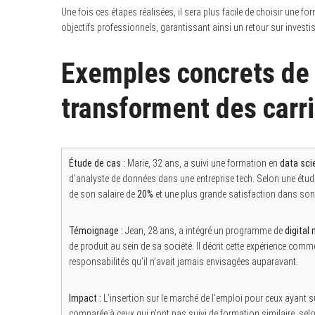
Une fois ces étapes réalisées, il sera plus facile de choisir une f
objectifs professionnels, garantissant ainsi un retour sur invest
Exemples concrets de 
transforment des carr
Étude de cas :
Marie, 32 ans, a suivi une formation en
data sci
d’analyste de données dans une entreprise tech. Selon une étud
de son salaire de
20%
et une plus grande satisfaction dans son 
Témoignage :
Jean, 28 ans, a intégré un programme de
digital
de produit au sein de sa société. Il décrit cette expérience co
responsabilités qu’il n’avait jamais envisagées auparavant.
Impact :
L’insertion sur le marché de l’emploi pour ceux ayant
comparée à ceux qui n’ont pas suivi de formation similaire, sel