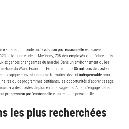
ère ?
Dans un monde où
l’évolution professionnelle
est souvent
 2023, selon une étude de McKinsey,
70% des employés
ont déclaré qu’ils
 aux exigences changeantes du marché. Dans un environnement où
les
une étude du World Economic Forum prédit que
85 millions de postes
technologique — investir dans sa formation devient
indispensable
pour
séminaires ou de programmes certifiants, les opportunités d’apprentissage
ccéder à des postes de plus en plus exigeants. Ainsi, s’engager dans un
r sa progression professionnelle
et sa réussite personnelle.
ns les plus recherchées