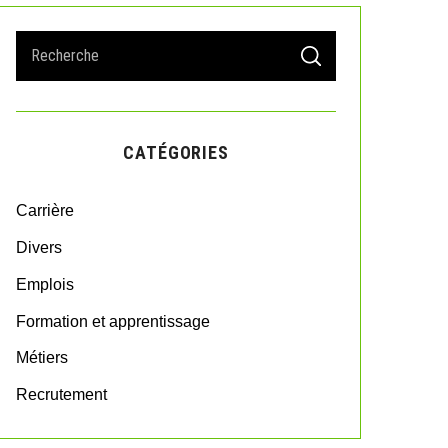
S
S
e
E
A
a
R
r
C
H
c
CATÉGORIES
h
f
o
Carrière
r
:
Divers
Emplois
Formation et apprentissage
Métiers
Recrutement