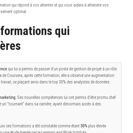
ormation qui répond à vos attentes et qui vous aidera à atteindre vos
issement optimal.
formations qui
ières
ence
qui lui a permis de passer d’un poste de gestion de projet à un rôle
e de Coursera, après cette formation, elle a observé une augmentation
travail, se plaçant ainsi dans le top 30% des analystes de données.
 marketing
. Ses nouvelles compétences lui ont permis d’être promu chef
mme un “tournant” dans sa carrière, ayant désormais accès à des
 suivi ces formations a été constatée comme étant
30%
plus élevée
on une étude menée par le Learning and Work Institute.