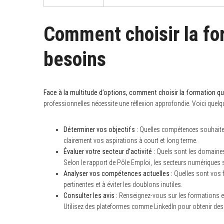
Comment choisir la fo
S
besoins
e
a
r
c
h
Face à la multitude d’options, comment choisir la formation qu
f
professionnelles nécessite une réflexion approfondie. Voici quelqu
o
r
:
Déterminer vos objectifs :
Quelles compétences souhaitez-
clairement vos aspirations à court et long terme.
Évaluer votre secteur d’activité :
Quels sont les domaines
Selon le rapport de Pôle Emploi, les secteurs numériques s
Analyser vos compétences actuelles :
Quelles sont vos f
pertinentes et à éviter les doublons inutiles.
Consulter les avis :
Renseignez-vous sur les formations e
Utilisez des plateformes comme LinkedIn pour obtenir des