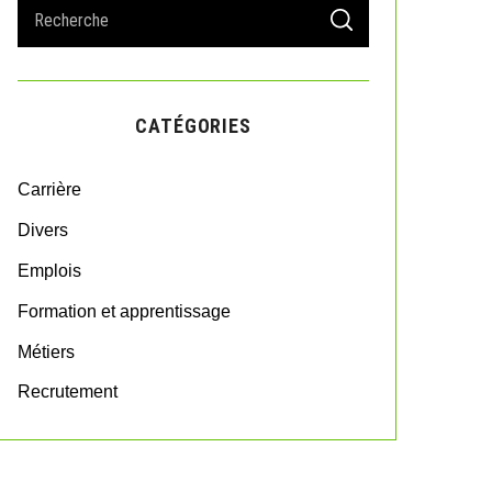
S
S
e
E
A
a
R
r
C
H
c
CATÉGORIES
h
f
o
Carrière
r
:
Divers
Emplois
Formation et apprentissage
Métiers
Recrutement