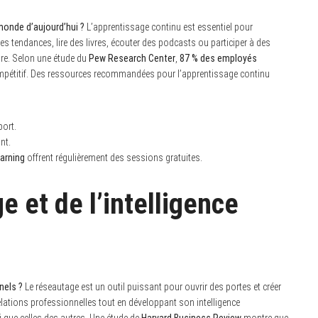
 monde d’aujourd’hui ?
L’apprentissage continu est essentiel pour
 tendances, lire des livres, écouter des podcasts ou participer à des
re. Selon une étude du
Pew Research Center
,
87 % des employés
compétitif. Des ressources recommandées pour l’apprentissage continu
port.
nt.
earning
offrent régulièrement des sessions gratuites.
e et de l’intelligence
nels ?
Le réseautage est un outil puissant pour ouvrir des portes et créer
relations professionnelles tout en développant son intelligence
 que celles des autres. Une étude de
Harvard Business Review
montre que