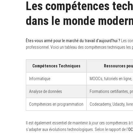
Les compétences tech
dans le monde moder
S
e
a
Êtes-vous armé pour le marché du travail d’aujourd’hui ?
Les com
r
professionnel. Voici un tableau des compétences techniques les 
c
h
f
o
Compétences Techniques
Ressources pou
r
:
Informatique
MOOCs, tutoriels en ligne,
Analyse de données
Formations certifiantes, p
Compétences en programmation
Codecademy, Udacity, livre
Il est également essentiel de maintenir à jour ces compétences à 
s’adapter aux évolutions technologiques. Selon le rapport de l’
OC