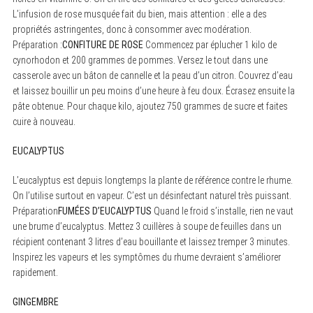
L’infusion de rose musquée fait du bien, mais attention : elle a des
propriétés astringentes, donc à consommer avec modération.
Préparation :
CONFITURE DE ROSE
Commencez par éplucher 1 kilo de
cynorhodon et 200 grammes de pommes. Versez le tout dans une
casserole avec un bâton de cannelle et la peau d’un citron. Couvrez d’eau
et laissez bouillir un peu moins d’une heure à feu doux. Écrasez ensuite la
pâte obtenue. Pour chaque kilo, ajoutez 750 grammes de sucre et faites
cuire à nouveau.
EUCALYPTUS
L’eucalyptus est depuis longtemps la plante de référence contre le rhume.
On l’utilise surtout en vapeur. C’est un désinfectant naturel très puissant.
Préparation
FUMÉES D’EUCALYPTUS
Quand le froid s’installe, rien ne vaut
une brume d’eucalyptus. Mettez 3 cuillères à soupe de feuilles dans un
récipient contenant 3 litres d’eau bouillante et laissez tremper 3 minutes.
Inspirez les vapeurs et les symptômes du rhume devraient s’améliorer
rapidement.
GINGEMBRE