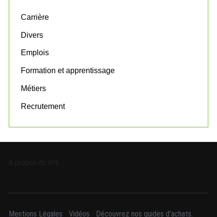
f
o
Carrière
r
:
Divers
Emplois
Formation et apprentissage
Métiers
Recrutement
A propos du site
Mentions Légales
-
Vidéos
-
Découvrez nos guides d'achats.