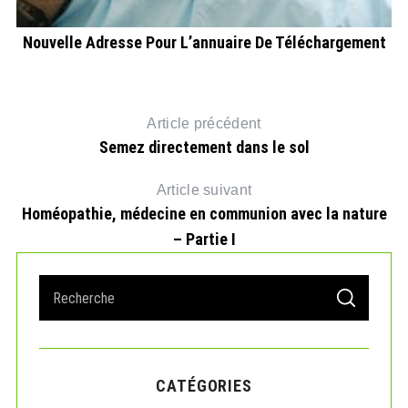
Nouvelle Adresse Pour L’annuaire De Téléchargement
Article précédent
Semez directement dans le sol
Article suivant
Homéopathie, médecine en communion avec la nature
– Partie I
S
S
e
E
A
a
R
r
C
H
c
CATÉGORIES
h