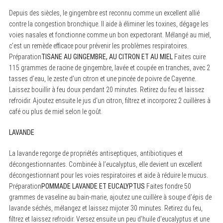
Depuis des siècles, le gingembre est reconnu comme un excellent allié
contre la congestion bronchique. Il aide à éliminer les toxines, dégage les
voies nasales et fonctionne comme un bon expectorant. Mélangé au miel,
c’est un remède efficace pour prévenir les problèmes respiratoires.
Préparation
TISANE AU GINGEMBRE, AU CITRON ET AU MIEL
Faites cuire
115 grammes de racine de gingembre, lavée et coupée en tranches, avec 2
tasses d’eau, le zeste d’un citron et une pincée de poivre de Cayenne.
Laissez bouillir à feu doux pendant 20 minutes. Retirez du feu et laissez
refroidir. Ajoutez ensuite le jus d’un citron, filtrez et incorporez 2 cuillères à
café ou plus de miel selon le goût.
LAVANDE
La lavande regorge de propriétés antiseptiques, antibiotiques et
décongestionnantes. Combinée à l’eucalyptus, elle devient un excellent
décongestionnant pour les voies respiratoires et aide à réduire le mucus.
Préparation
POMMADE LAVANDE ET EUCALYPTUS
Faites fondre 50
S
grammes de vaseline au bain-marie, ajoutez une cuillère à soupe d’épis de
e
lavande séchés, mélangez et laissez mijoter 30 minutes. Retirez du feu,
a
r
filtrez et laissez refroidir. Versez ensuite un peu d’huile d’eucalyptus et une