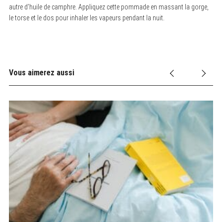
c
autre d’huile de camphre. Appliquez cette pommade en massant la gorge,
h
f
le torse et le dos pour inhaler les vapeurs pendant la nuit.
o
r
:
Vous aimerez aussi