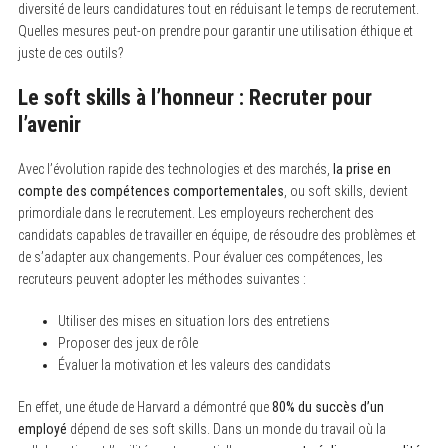
diversité de leurs candidatures tout en réduisant le temps de recrutement.
Quelles mesures peut-on prendre pour garantir une utilisation éthique et
juste de ces outils?
S
e
a
Le soft skills à l’honneur : Recruter pour
r
c
l’avenir
h
f
o
Avec l’évolution rapide des technologies et des marchés,
la prise en
r
compte des compétences comportementales
, ou soft skills, devient
:
primordiale dans le recrutement. Les employeurs recherchent des
candidats capables de travailler en équipe, de résoudre des problèmes et
de s’adapter aux changements. Pour évaluer ces compétences, les
recruteurs peuvent adopter les méthodes suivantes :
Utiliser des mises en situation lors des entretiens
Proposer des jeux de rôle
Évaluer la motivation et les valeurs des candidats
En effet, une étude de Harvard a démontré que
80% du succès d’un
employé
dépend de ses soft skills. Dans un monde du travail où la