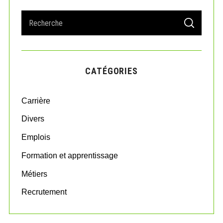
S
S
e
E
A
a
R
r
C
H
c
CATÉGORIES
h
f
o
Carrière
r
:
Divers
Emplois
Formation et apprentissage
Métiers
Recrutement