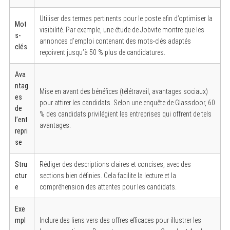
Utiliser des termes pertinents pour le poste afin d’optimiser la
Mot
visibilité. Par exemple, une étude de Jobvite montre que les
s-
annonces d’emploi contenant des mots-clés adaptés
clés
reçoivent jusqu’à 50 % plus de candidatures.
Ava
ntag
Mise en avant des bénéfices (télétravail, avantages sociaux)
es
pour attirer les candidats. Selon une enquête de Glassdoor, 60
de
% des candidats privilégient les entreprises qui offrent de tels
l’ent
avantages.
repri
se
Stru
Rédiger des descriptions claires et concises, avec des
ctur
sections bien définies. Cela facilite la lecture et la
e
compréhension des attentes pour les candidats.
Exe
mpl
Inclure des liens vers des offres efficaces pour illustrer les