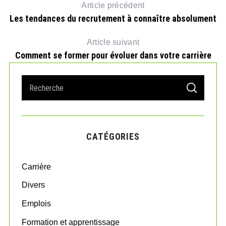
Article précédent
Les tendances du recrutement à connaître absolument
Article suivant
Comment se former pour évoluer dans votre carrière
S
S
e
E
A
a
R
r
C
H
c
CATÉGORIES
h
f
o
Carrière
r
:
Divers
Emplois
Formation et apprentissage