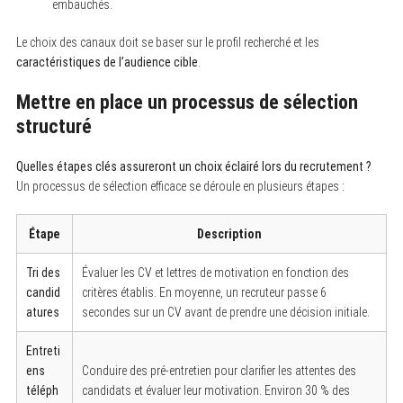
embauchés.
S
Le choix des canaux doit se baser sur le profil recherché et les
e
caractéristiques de l’audience cible
.
a
r
c
Mettre en place un processus de sélection
h
f
structuré
o
r
:
Quelles étapes clés assureront un choix éclairé lors du recrutement ?
Un processus de sélection efficace se déroule en plusieurs étapes :
Étape
Description
Tri des
Évaluer les CV et lettres de motivation en fonction des
candid
critères établis. En moyenne, un recruteur passe 6
atures
secondes sur un CV avant de prendre une décision initiale.
Entreti
ens
Conduire des pré-entretien pour clarifier les attentes des
téléph
candidats et évaluer leur motivation. Environ 30 % des