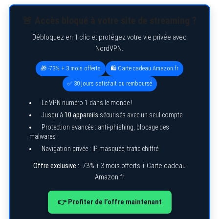
🚨 Accès bloqué à votre site de streaming ?
Débloquez en 1 clic et protégez votre vie privée avec
NordVPN.
🎁 -73% + 3 mois offerts
🛍️ Carte cadeau Amazon.fr
✅ 30 jours satisfait ou remboursé
Le VPN numéro 1 dans le monde !
Jusqu’à
10 appareils
sécurisés avec un seul compte
Protection avancée : anti-phishing, blocage des
malwares
Navigation privée : IP masquée, trafic chiffré
Offre exclusive :
-73% + 3 mois offerts + Carte cadeau
S
Amazon.fr
e
a
r
👉 Profiter de l’offre maintenant
c
h
f