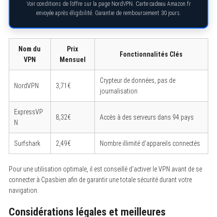
Voir conditions de l’offre sur la page NordVPN. Carte cadeau Amazon.fr
o
envoyée après éligibilité. Garantie de remboursement 30 jours.
r
:
Nom du
Prix
Fonctionnalités Clés
VPN
Mensuel
Crypteur de données, pas de
NordVPN
3,71€
journalisation
ExpressVP
8,32€
Accès à des serveurs dans 94 pays
N
Surfshark
2,49€
Nombre illimité d’appareils connectés
Pour une utilisation optimale, il est conseillé d’activer le VPN avant de se
connecter à Cpasbien afin de garantir une totale sécurité durant votre
navigation.
Considérations légales et meilleures