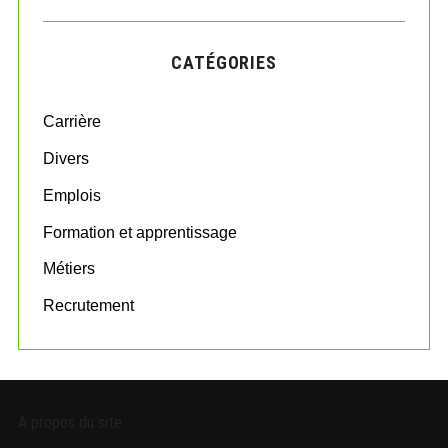
R
r
C
H
c
CATÉGORIES
h
f
o
Carrière
r
:
Divers
Emplois
Formation et apprentissage
Métiers
Recrutement
A propos du site