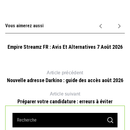
Vous aimerez aussi
Empire Streamz FR : Avis Et Alternatives 7 Août 2026
Article précédent
Nouvelle adresse Darkino : guide des accès août 2026
Article suivant
Préparer votre candidature : erreurs à éviter
S
S
e
E
A
a