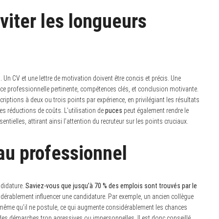
éviter les longueurs
e
. Un CV et une lettre de motivation doivent être concis et précis. Une
nce professionnelle pertinente, compétences clés, et conclusion motivante.
criptions à deux ou trois points par expérience, en privilégiant les résultats
s réductions de coûts. L’utilisation de
puces
peut également rendre le
ntielles, attirant ainsi l’attention du recruteur sur les points cruciaux.
au professionnel
ndidature.
Saviez-vous que jusqu’à 70 % des emplois sont trouvés par le
rablement influencer une candidature. Par exemple, un ancien collègue
même qu’il ne postule, ce qui augmente considérablement les chances
t des démarches trop agressives ou impersonnelles. Il est donc conseillé