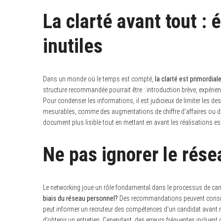
:
La clarté avant tout : 
inutiles
Dans un monde où le temps est compté,
la clarté est primordial
structure recommandée pourrait être : introduction brève, expérie
Pour condenser les informations, il est judicieux de limiter les des
mesurables, comme des augmentations de chiffre d’affaires ou de
document plus lisible tout en mettant en avant les réalisations esse
Ne pas ignorer le rése
Le networking joue un rôle fondamental dans le processus de ca
biais du réseau personnel?
Des recommandations peuvent considé
peut informer un recruteur des compétences d’un candidat avant 
d’obtenir un entretien. Cependant, des erreurs fréquentes incluen