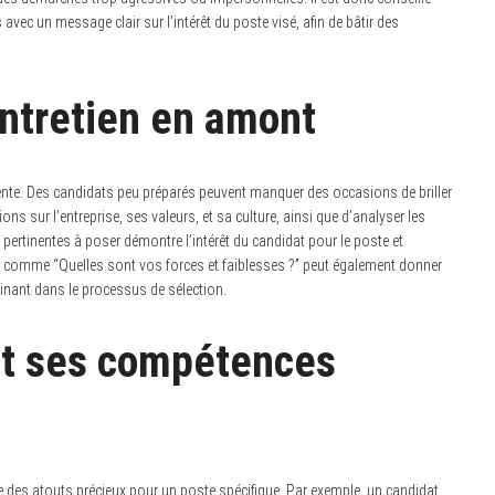
vec un message clair sur l’intérêt du poste visé, afin de bâtir des
entretien en amont
quente. Des candidats peu préparés peuvent manquer des occasions de briller
s sur l’entreprise, ses valeurs, et sa culture, ainsi que d’analyser les
 pertinentes à poser démontre l’intérêt du candidat pour le poste et
 comme “Quelles sont vos forces et faiblesses ?” peut également donner
minant dans le processus de sélection.
nt ses compétences
 des atouts précieux pour un poste spécifique. Par exemple, un candidat