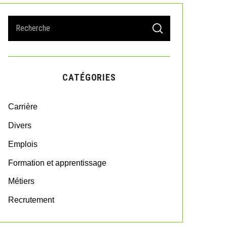
S
S
e
E
A
a
R
r
C
H
c
CATÉGORIES
h
f
o
Carrière
r
:
Divers
Emplois
Formation et apprentissage
Métiers
Recrutement