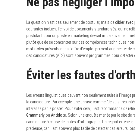
Ne pas négliger l’impo
La question n’est pas seulement de postuler, mais de
cibler avec
courantes incluent l’envoi de documents standardisés, qui ne refl
postulant pour un poste en marketing devrait impérativement me
plutôt que de se concentrer sur des compétences techniques non pe
mots-clés
présents dans l’offre d’emploi peuvent augmenter de man
des candidatures (ATS) sont souvent programmés pour détecter 
Éviter les fautes d’or
S
Les erreurs linguistiques peuvent non seulement nuire à l’image p
e
la candidature. Par exemple, une phrase comme “Je suis très intére
a
r
interéssé par le poste.” Pour éviter cela, il est recommandé de relir
c
Grammarly
ou
Antidote
. Selon une enquête menée par le site de 
h
candidature à cause de fautes d’orthographe. Un regard extérieur, 
f
o
précieuse, car il est souvent plus facile de détecter des erreurs lor
r