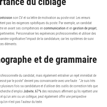
rtance du ciblage
 précision
son CV et sa lettre de motivation au poste visé. Les erreurs
ètent pas les exigences spécifiques du poste. Par exemple, un candidat
ttre en avant ses compétences en
communication
et en
gestion de projet
,
rtinentes. Personnaliser les expériences professionnelles et utiliser des
ière significative l’impact de la candidature, car les systèmes de suivi
ces éléments.
thographe et de grammaire
rofessionnelle du candidat, mais également entraîner un rejet immédiat de
ssé par le poste” devient peu convaincante avec une faute : “Je suis très
e plusieurs fois sa candidature et d’utiliser des outils de correction tels que
recherche d’emploi
Jobvite
,
67 %
des recruteurs affirment qu’ils rejettent une
tel qu’un ami ou un collègue, peut également offrir une perspective
squ’on n’est pas l’auteur du texte.