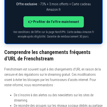
Offre exclusive :
-73% + 3 mois offerts + Carte cadeau
Amazon.fr
👉 Profiter de l’offre maintenant
Voir conditions de l’offre sur la page NordVPN. Carte cadeau Amazon.fr
envoyée après éligibilité. Garantie de remboursement 30 jours.
Comprendre les changements fréquents
S
d’URL de Frenchstream
e
a
r
Frenchstream est souvent sujet à des changements d’URL en raison de la
c
censure et des régulations sur le streaming gratuit. Ces modifications
h
f
visent à éviter les blocages par les fournisseurs d’accès internet. Pour
o
rester informé, nous recommandons :
r
:
De s’inscrire à des alertes ou des newsletters sur les sites de
streaming.
De rejoindre des groupes sur les réseaux sociaux dédiés au partage