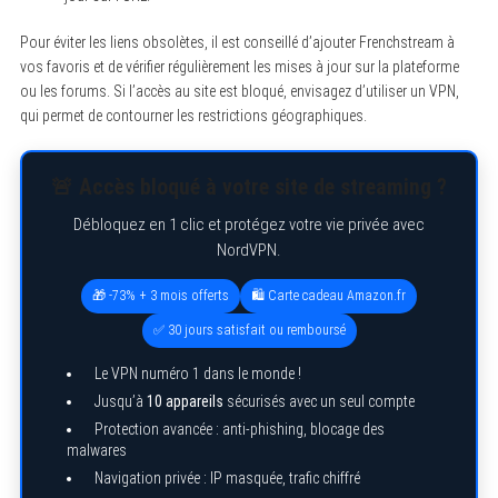
Pour éviter les liens obsolètes, il est conseillé d’ajouter Frenchstream à
vos favoris et de vérifier régulièrement les mises à jour sur la plateforme
ou les forums. Si l’accès au site est bloqué, envisagez d’utiliser un VPN,
qui permet de contourner les restrictions géographiques.
🚨 Accès bloqué à votre site de streaming ?
Débloquez en 1 clic et protégez votre vie privée avec
NordVPN.
🎁 -73% + 3 mois offerts
🛍️ Carte cadeau Amazon.fr
✅ 30 jours satisfait ou remboursé
Le VPN numéro 1 dans le monde !
Jusqu’à
10 appareils
sécurisés avec un seul compte
Protection avancée : anti-phishing, blocage des
malwares
Navigation privée : IP masquée, trafic chiffré