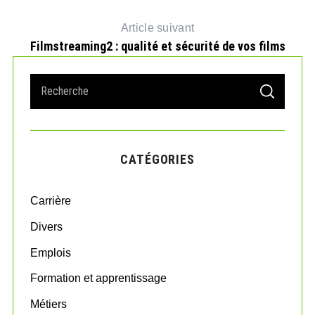
Article suivant
Filmstreaming2 : qualité et sécurité de vos films
t
S
S
e
E
A
a
R
r
C
H
c
CATÉGORIES
h
f
o
Carrière
r
:
Divers
Emplois
Formation et apprentissage
Métiers