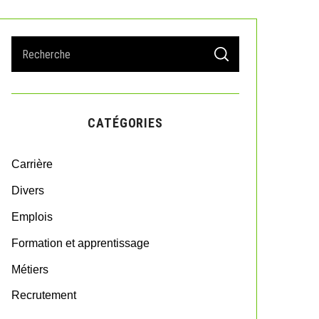
S
S
e
E
A
a
R
r
C
H
c
CATÉGORIES
h
f
o
Carrière
r
:
Divers
Emplois
Formation et apprentissage
Métiers
Recrutement