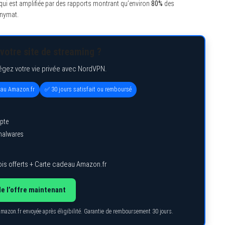
té qui est amplifiée par des rapports montrant qu’environ
80%
des
onymat.
votre site de streaming ?
égez votre vie privée avec NordVPN.
eau Amazon.fr
✅ 30 jours satisfait ou remboursé
pte
 malwares
is offerts + Carte cadeau Amazon.fr
de l’offre maintenant
Amazon.fr envoyée après éligibilité. Garantie de remboursement 30 jours.