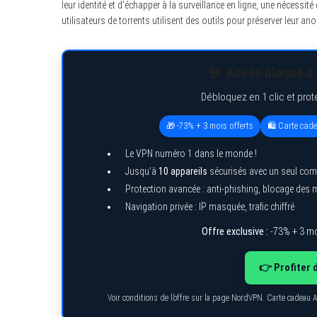
leur identité et d’échapper à la surveillance en ligne, une nécessi
utilisateurs de torrents utilisent des outils pour préserver leur an
🚨 Accès bloqué à 
Débloquez en 1 clic et prot
🎁 -73% + 3 mois offerts
🛍️ Carte cad
Le VPN numéro 1 dans le monde !
Jusqu’à
10 appareils
sécurisés avec un seul com
Protection avancée : anti-phishing, blocage des
Navigation privée : IP masquée, trafic chiffré
Offre exclusive :
-73% + 3 mo
👉 Profiter 
Voir conditions de l’offre sur la page NordVPN. Carte cadeau 