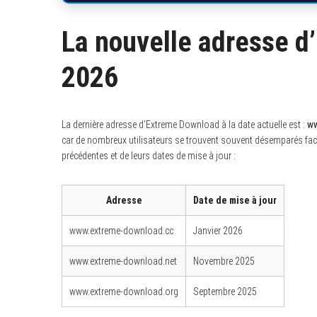
La nouvelle adresse 
2026
S
e
a
r
c
La dernière adresse d’Extreme Download à la date actuelle est :
ww
h
f
car de nombreux utilisateurs se trouvent souvent désemparés face
o
précédentes et de leurs dates de mise à jour :
r
:
Adresse
Date de mise à jour
www.extreme-download.cc
Janvier 2026
www.extreme-download.net
Novembre 2025
www.extreme-download.org
Septembre 2025