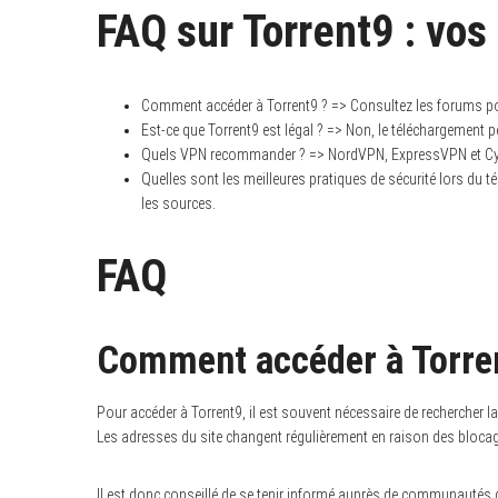
FAQ sur Torrent9 : vos
Comment accéder à Torrent9 ? => Consultez les forums pou
Est-ce que Torrent9 est légal ? => Non, le téléchargement peu
Quels VPN recommander ? => NordVPN, ExpressVPN et Cy
Quelles sont les meilleures pratiques de sécurité lors du tél
les sources.
FAQ
Comment accéder à Torre
Pour accéder à Torrent9, il est souvent nécessaire de rechercher 
Les adresses du site changent régulièrement en raison des blocage
Il est donc conseillé de se tenir informé auprès de communautés de