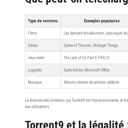
Type de contenu
Exemples populaires
S
e
Films
Les derniers blockbusters, classiques d
a
r
Séries
Game of Thrones, Stranger Things
c
h
f
Jeux vidéo
The Last of Us Part II, FIFA 21
o
r
:
Logiciels
Suite Adobe, Microsoft Office
Musique
Albums récents de artistes célèbres
La diversité des contenus sur Torrent9 est impressionnante, et les
aux utilisateurs.
Torrent9 et la légalité 