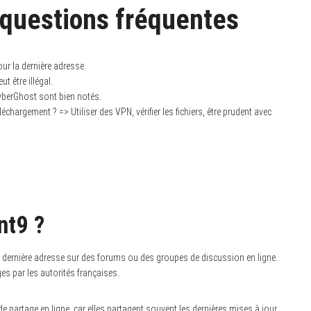
 questions fréquentes
r la dernière adresse.
t être illégal.
berGhost sont bien notés.
échargement ? => Utiliser des VPN, vérifier les fichiers, être prudent avec
nt9 ?
la dernière adresse sur des forums ou des groupes de discussion en ligne.
s par les autorités françaises.
 partage en ligne, car elles partagent souvent les dernières mises à jour.