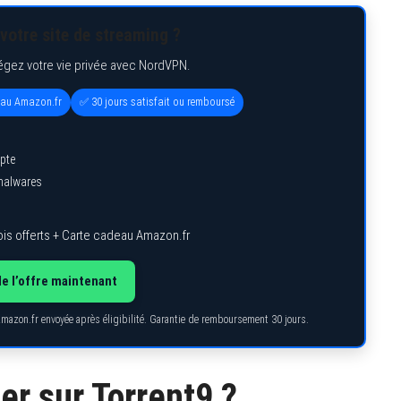
votre site de streaming ?
égez votre vie privée avec NordVPN.
eau Amazon.fr
✅ 30 jours satisfait ou remboursé
pte
 malwares
is offerts + Carte cadeau Amazon.fr
de l’offre maintenant
Amazon.fr envoyée après éligibilité. Garantie de remboursement 30 jours.
er sur Torrent9 ?