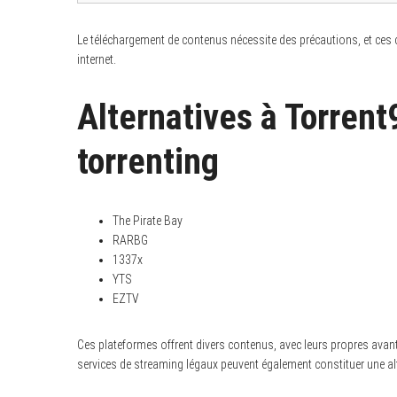
Le téléchargement de contenus nécessite des précautions, et ces c
internet.
Alternatives à Torrent9
torrenting
The Pirate Bay
RARBG
1337x
YTS
EZTV
Ces plateformes offrent divers contenus, avec leurs propres avant
services de streaming légaux peuvent également constituer une alt