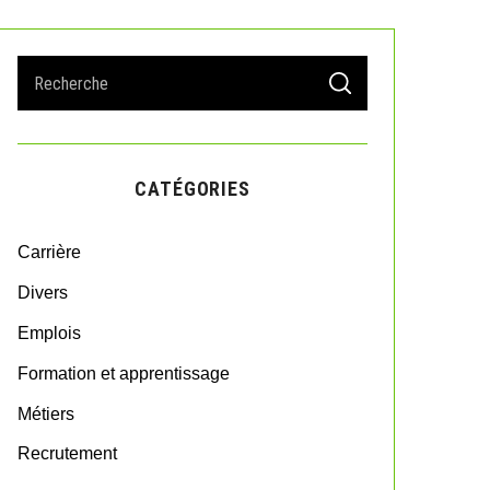
S
S
e
E
A
a
R
r
C
H
c
CATÉGORIES
h
f
o
Carrière
r
:
Divers
Emplois
Formation et apprentissage
Métiers
Recrutement