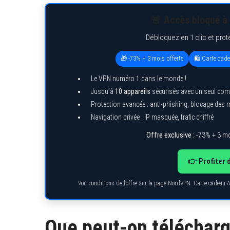
🚨 Accès bloqué à 
Débloquez en 1 clic et prot
🎁 -73% + 3 mois offerts
🛍️ Carte cad
Le VPN numéro 1 dans le monde !
Jusqu’à
10 appareils
sécurisés avec un seul com
Protection avancée : anti-phishing, blocage des
Navigation privée : IP masquée, trafic chiffré
Offre exclusive :
-73% + 3 mo
👉 Profiter 
Voir conditions de l’offre sur la page NordVPN. Carte cadeau 
Que peut-on télécharg