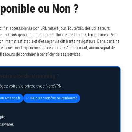
sponible ou Non ?
if et accessible via son URL mise à jour. Toutefois, des utilisateurs
estrictions géographiques ou de difficultés techniques temporaires. Pour
n Internet est stable et d’essayer via différents navigateurs. Dans certains
s et améliorer l’expérience d’accès au site. Actuellement, aucun signal de
lisateurs de continuer à bénéficier de ses services.
votre site de streaming ?
égez votre vie privée avec NordVPN.
eau Amazon.fr
✅ 30 jours satisfait ou remboursé
pte
 malwares