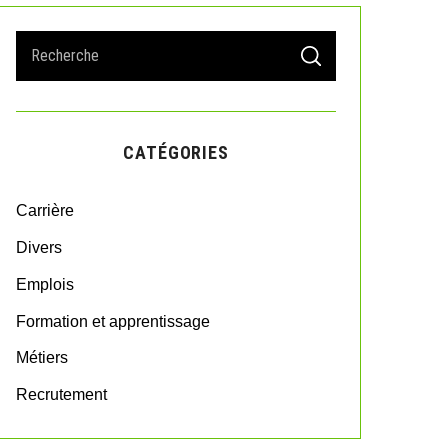
S
S
e
E
A
a
R
r
C
H
c
CATÉGORIES
h
f
o
Carrière
r
:
Divers
Emplois
Formation et apprentissage
Métiers
Recrutement