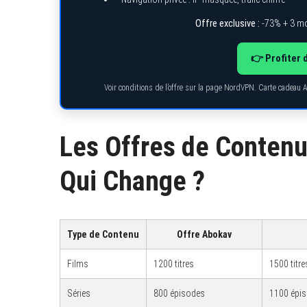
Offre exclusive :
-73% + 3 mo
👉 Profiter 
S
e
Voir conditions de l’offre sur la page NordVPN. Carte cadeau 
a
r
c
h
f
Les Offres de Contenu
o
r
:
Qui Change ?
Type de Contenu
Offre Abokav
Films
1200 titres
1500 titre
Séries
800 épisodes
1100 épi