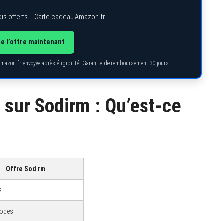
is offerts + Carte cadeau Amazon.fr
de l’offre maintenant
Amazon.fr envoyée après éligibilité. Garantie de remboursement 30 jours.
 sur Sodirm : Qu’est-ce
Offre Sodirm
s
sodes