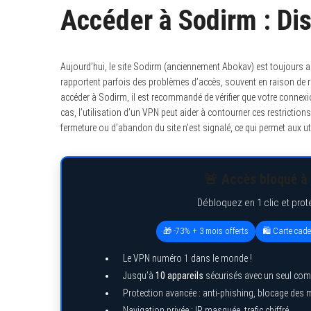
Accéder à Sodirm : Di
Aujourd’hui, le site Sodirm (anciennement Abokav) est toujours act
rapportent parfois des problèmes d’accès, souvent en raison de r
accéder à Sodirm, il est recommandé de vérifier que votre connexio
cas, l’utilisation d’un VPN peut aider à contourner ces restriction
fermeture ou d’abandon du site n’est signalé, ce qui permet aux uti
🚨 Accès bloqué à 
Débloquez en 1 clic et prot
🎁 -73% + 3 mois offerts
🛍️ Carte cad
Le VPN numéro 1 dans le monde !
Jusqu’à
10 appareils
sécurisés avec un seul com
Protection avancée : anti-phishing, blocage des
Navigation privée : IP masquée, trafic chiffré