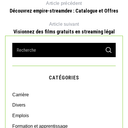
Article précédent
Découvrez empire-streamdev : Catalogue et Offres
Article suivant
Visionnez des films gratuits en streaming légal
S
S
e
E
A
a
R
r
C
H
c
CATÉGORIES
h
f
o
Carrière
r
:
Divers
Emplois
Formation et apprentissage