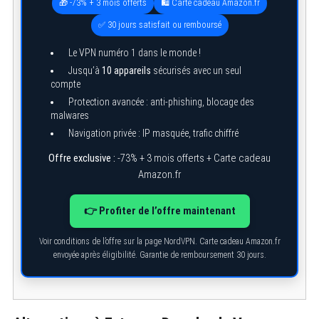
🎁 -73% + 3 mois offerts
🛍️ Carte cadeau Amazon.fr
✅ 30 jours satisfait ou remboursé
Le VPN numéro 1 dans le monde !
Jusqu’à
10 appareils
sécurisés avec un seul
compte
Protection avancée : anti-phishing, blocage des
malwares
Navigation privée : IP masquée, trafic chiffré
Offre exclusive :
-73% + 3 mois offerts + Carte cadeau
Amazon.fr
👉 Profiter de l’offre maintenant
S
e
a
Voir conditions de l’offre sur la page NordVPN. Carte cadeau Amazon.fr
r
envoyée après éligibilité. Garantie de remboursement 30 jours.
c
h
f
o
r
: