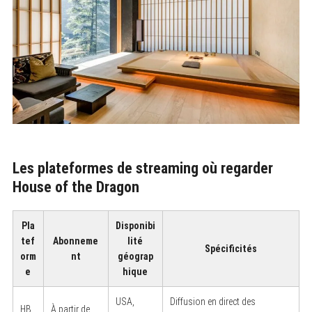
Les plateformes de streaming où regarder
House of the Dragon
Pla
Disponibi
tef
Abonneme
lité
Spécificités
orm
nt
géograp
e
hique
USA,
Diffusion en direct des
HB
À partir de