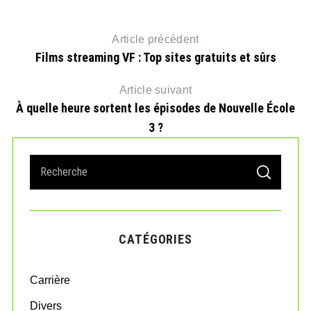
Article précédent
Films streaming VF : Top sites gratuits et sûrs
Article suivant
À quelle heure sortent les épisodes de Nouvelle École
3 ?
S
S
e
E
A
a
R
r
C
H
c
CATÉGORIES
h
f
o
Carrière
r
:
Divers