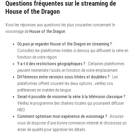
Questions fréquentes sur le streaming de
House of the Dragon
Voici les réponses aux questions les plus courantes concernant le
visionnage de
House of the Dragon
:
Où puis-je regarder House of the Dragon en streaming ?
:
Consultez les plateformes listées ci-dessus qui diffusent la série en
fonction de votre région.
Y a-t-il des restrictions géographiques ?
: Certaines plateformes
peuvent restreindre l’accès en fonction de votre emplacement.
Différences entre versions sous-titrées et doublées ?
: Les
plateformes offrent souvent les deux options ; vérifiez vos
préférences en matière de langue.
Serait-il possible de visionner la série à la télévision classique ?
:
Vérifiez le programme des chaînes locales qui pourraient diffuser
HBO.
Comment optimiser mon expérience de visionnage ?
: Assurez-
S
vous de disposer d’une bonne connexion internet et choisissez un
e
a
écran de qualité pour apprécier les détails.
r