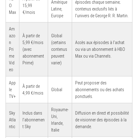
Amérique
épisodes chaque semaine;
O
15,99
Latine,
contenus exclusifs liés à
Max
€/mois
Europe
l’univers de George R. R. Martin.
Am
azo
À partir de
Global
n
5,99 €/mois
(certains
Accès aux épisodes à l’achat
Pri
(avec
contenus
ou via un abonnement à HBO
me
abonnement
peuvent
Max ou via Channels.
Vid
Prime)
varier)
eo
App
Peut proposer des
À partir de
le
Global
abonnements ou des achats
4,99 €/mois
TV+
ponctuels.
Royaume-
Sky
Inclus dans
Diffusion en direct et possibilité
Uni,
Atla
l’abonnemen
de visionner des épisodes à la
Irlande,
ntic
t Sky
demande.
Italie