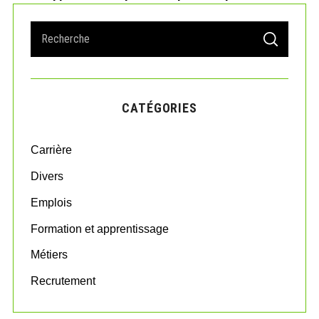
S
S
e
E
A
a
R
r
C
H
c
CATÉGORIES
h
f
o
Carrière
r
:
Divers
Emplois
Formation et apprentissage
Métiers
Recrutement