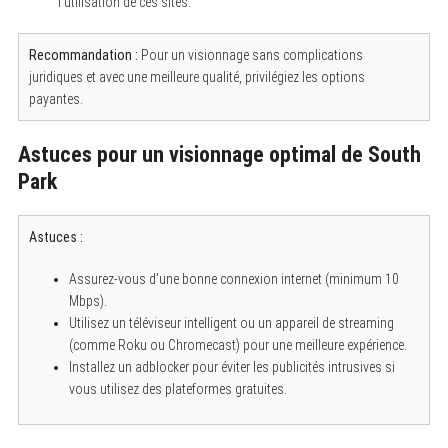
l’utilisation de ces sites.
Recommandation :
Pour un visionnage sans complications
juridiques et avec une meilleure qualité, privilégiez les options
payantes.
Astuces pour un visionnage optimal de South
Park
S
e
a
Astuces :
r
c
Assurez-vous d’une bonne connexion internet (minimum 10
h
f
Mbps).
o
Utilisez un téléviseur intelligent ou un appareil de streaming
r
(comme Roku ou Chromecast) pour une meilleure expérience.
:
Installez un adblocker pour éviter les publicités intrusives si
vous utilisez des plateformes gratuites.