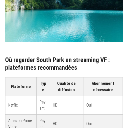
Où regarder South Park en streaming VF :
plateformes recommandées
Typ
Qualité de
Abonnement
Plateforme
e
diffusion
nécessaire
Pay
Netflix
HD
Oui
ant
Amazon Prime
Pay
HD
Oui
Video
ant